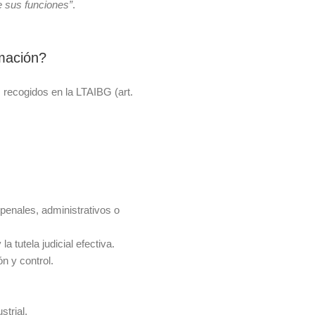
e sus funciones”
.
rmación?
s recogidos en la LTAIBG (art.
 penales, administrativos o
a tutela judicial efectiva.
n y control.
strial.