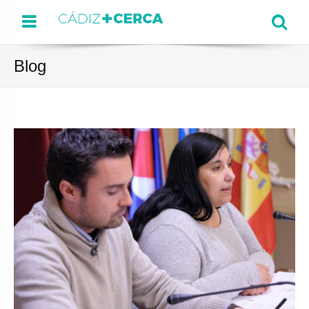
Menu
Se
Blog