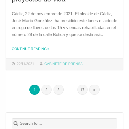
Cádiz, 22 de noviembre de 2021. El alcalde de Cádiz,
José María González, ha presidido este lunes el acto de
entrega de llaves de las 15 viviendas rehabilitadas en el
número 29 de la calle Botica y que se destinará…
THE "JOSÉ MARÍA GONZÁLEZ: “CON ESTA ENTREGA DE LLAVES, AVANZAN PROYECTOS DE VIDA”"
CONTINUE READING
»
22/11/2021
GABINETE DE PRENSA
1
2
3
…
17
»
Search for:
Buscar