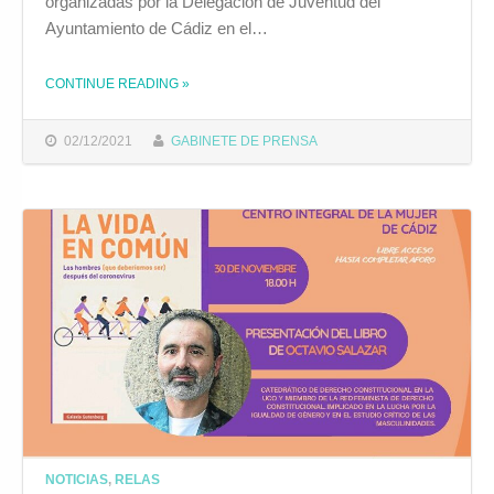
organizadas por la Delegación de Juventud del
Ayuntamiento de Cádiz en el…
CONTINUE READING
»
THE "LA COMPAÑÍA TEATRO ESTUDIO 21 CIERRA ESTE SÁBADO LA EDICIÓN DE OTOÑO DE NOCHES DE TEATRO"
02/12/2021
GABINETE DE PRENSA
NOTICIAS
,
RELAS