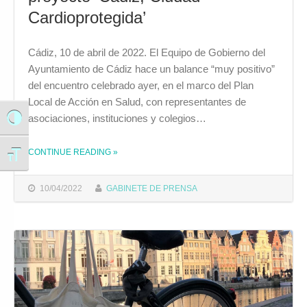
Cardioprotegida’
Cádiz, 10 de abril de 2022. El Equipo de Gobierno del
Ayuntamiento de Cádiz hace un balance “muy positivo”
del encuentro celebrado ayer, en el marco del Plan
Local de Acción en Salud, con representantes de
asociaciones, instituciones y colegios…
Alternar alto contraste
CONTINUE READING
»
THE "EL AYUNTAMIENTO DESTACA EL “INTERÉS Y LA IMPLICACIÓN” DE ENTIDADES Y ASOCIACIONES EN EL PROYECTO ‘CÁDIZ, CIUDAD CARDIOPROTEGIDA’"
Alternar tamaño de letra
10/04/2022
GABINETE DE PRENSA