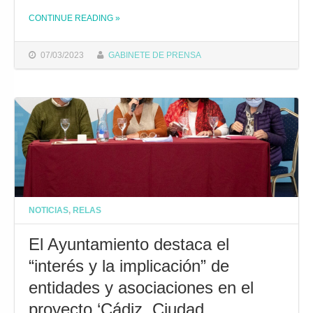
CONTINUE READING
»
THE "EL AYUNTAMIENTO REITERA A LA JUNTA LA NECESIDAD DE ORGANIZAR UNAS JORNADAS SOCIO-SANITARIAS EN LA CIUDAD DENTRO DEL PLAN LOCAL DE SALUD"
07/03/2023
GABINETE DE PRENSA
NOTICIAS
,
RELAS
El Ayuntamiento destaca el
“interés y la implicación” de
entidades y asociaciones en el
proyecto ‘Cádiz, Ciudad