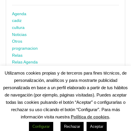
Agenda
cadiz
cultura
Noticias
Otros
programacion
Relas
Relas Agenda
Utilizamos cookies propias y de terceros para fines técnicos, de
personalización, analíticos y para mostrarte publicidad
personalizada en base a un perfil elaborado a partir de tus hábitos
de navegación (por ejemplo, páginas visitadas). Puedes aceptar
todas las cookies pulsando el botón “Aceptar” o configurarlas o
¿No encuentras alguna cosa? Echa un vistazo en
cadiz.es
|
rechazar su uso clicando el botón “Configurar”. Para más
Aviso legal
|
Política de privacidad
|
Accesibilidad
|
Política de
información visita nuestra
Política de cookies
.
cookies
Redes Sociales (Listado completo)
:
Configurar
Rechazar
Aceptar