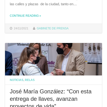
las calles y plazas de la ciudad, tanto en…
CONTINUE READING
»
THE "EL AYUNTAMIENTO PROGRAMA UNA CAMPAÑA DE NAVIDAD LLENA DE ACTIVIDADES REPARTIDAS POR TODA LA CIUDAD"
24/11/2021
GABINETE DE PRENSA
NOTICIAS
,
RELAS
José María González: “Con esta
entrega de llaves, avanzan
proyectos de vida”