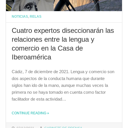
NOTICIAS
,
RELAS
Cuatro expertos diseccionarán las
relaciones entre la lengua y
comercio en la Casa de
Iberoamérica
Cádiz, 7 de diciembre de 2021. Lengua y comercio son
dos aspectos de la conducta humana que durante
siglos han ido de la mano, aunque muchas veces la
primera no se haya tomado en cuenta como factor
facilitador de esta actividad…
CONTINUE READING
»
THE "CUATRO EXPERTOS DISECCIONARÁN LAS RELACIONES ENTRE LA LENGUA Y COMERCIO EN LA CASA DE IBEROAMÉRICA"