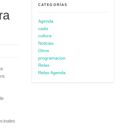
CATEGORÍAS
ra
Agenda
cadiz
cultura
Noticias
Otros
programacion
Relas
na
Relas Agenda
ara
de
ecinales