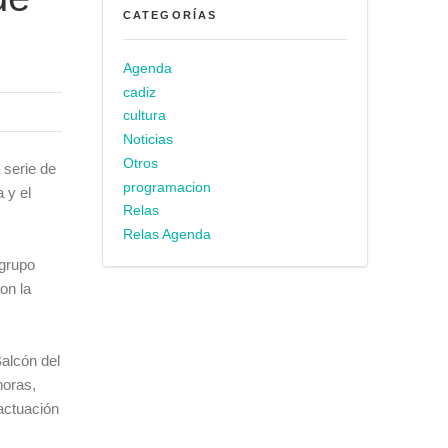
CATEGORÍAS
Agenda
cadiz
cultura
Noticias
Otros
 serie de
programacion
 y el
Relas
Relas Agenda
 grupo
on la
Balcón del
horas,
actuación