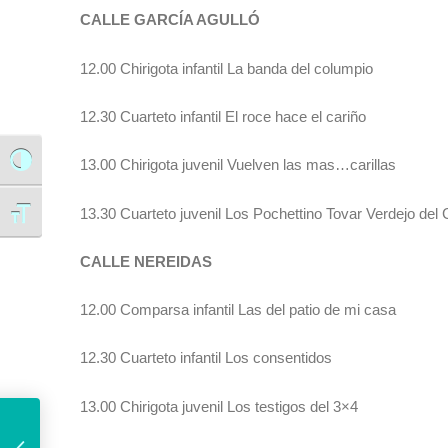
CALLE GARCÍA AGULLÓ
12.00 Chirigota infantil La banda del columpio
12.30 Cuarteto infantil El roce hace el cariño
13.00 Chirigota juvenil Vuelven las mas…carillas
Alternar alto contraste
13.30 Cuarteto juvenil Los Pochettino Tovar Verdejo del
Alternar tamaño de letra
CALLE NEREIDAS
12.00 Comparsa infantil Las del patio de mi casa
12.30 Cuarteto infantil Los consentidos
13.00 Chirigota juvenil Los testigos del 3×4
El alcalde lamenta «un nuevo recorte» del Gobierno del PSOE a proyectos en la ciudad