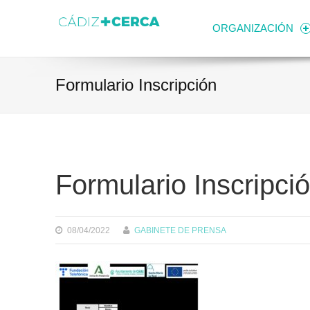
Skip to content
Transparencia
Ayuntamiento de Cádiz
ORGANIZACIÓN
Formulario Inscripción
Formulario Inscripci
08/04/2022
GABINETE DE PRENSA