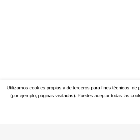
Utilizamos cookies propias y de terceros para fines técnicos, de p
(por ejemplo, páginas visitadas). Puedes aceptar todas las cook
¿No encuentras alguna cosa? Echa un vistazo en
cadiz.e