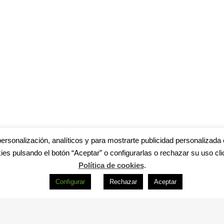
ersonalización, analíticos y para mostrarte publicidad personalizada 
ies pulsando el botón “Aceptar” o configurarlas o rechazar su uso cli
Política de cookies
.
Configurar
Rechazar
Aceptar
s
|
Aviso legal
|
Política de privacidad
|
Accesibilidad
|
Política de cookie
R