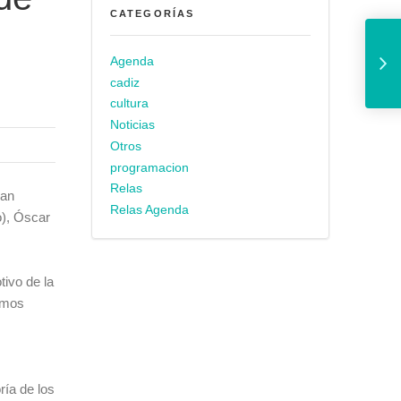
CATEGORÍAS
Garrón: “El PP se ha quita
Agenda
cadiz
cultura
Noticias
Otros
programacion
Relas
han
Relas Agenda
o), Óscar
ivo de la
imos
ría de los