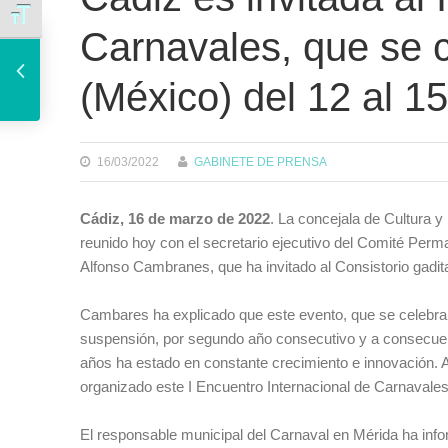
Alternar tamaño de letra
Carnavales, que se 
El Colegio de Médicos se suma a la candidatura de Cádiz al Congreso de la Lengua con el ciclo de debates ‘Ciencia, Prensa y Lenguaje’
(México) del 12 al 1
16/03/2022
GABINETE DE PRENSA
Cádiz, 16 de marzo de 2022
. La concejala de Cultura y
reunido hoy con el secretario ejecutivo del Comité Perm
Alfonso Cambranes, que ha invitado al Consistorio gadita
Cambares ha explicado que este evento, que se celebrará
suspensión, por segundo año consecutivo y a consecuen
años ha estado en constante crecimiento e innovación. A
organizado este I Encuentro Internacional de Carnavales
El responsable municipal del Carnaval en Mérida ha info