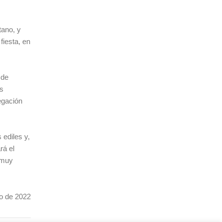
tano, y
fiesta, en
 de
es
egación
.
ediles y,
rá el
 muy
o de 2022