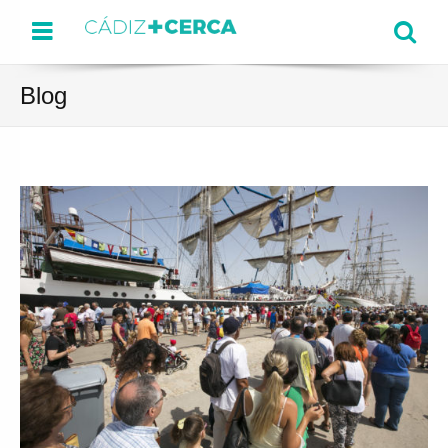
Menu
Se
Blog