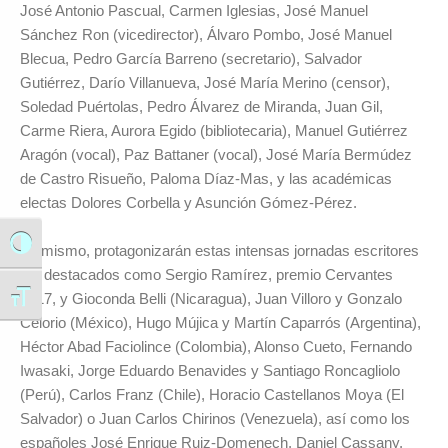
José Antonio Pascual, Carmen Iglesias, José Manuel
Sánchez Ron (vicedirector), Álvaro Pombo, José Manuel
Blecua, Pedro García Barreno (secretario), Salvador
Gutiérrez, Darío Villanueva, José María Merino (censor),
Soledad Puértolas, Pedro Álvarez de Miranda, Juan Gil,
Carme Riera, Aurora Egido (bibliotecaria), Manuel Gutiérrez
Aragón (vocal), Paz Battaner (vocal), José María Bermúdez
de Castro Risueño, Paloma Díaz-Mas, y las académicas
electas Dolores Corbella y Asunción Gómez-Pérez.
Alternar alto contraste
Asimismo, protagonizarán estas intensas jornadas escritores
tan destacados como Sergio Ramírez, premio Cervantes
2017, y Gioconda Belli (Nicaragua), Juan Villoro y Gonzalo
Alternar tamaño de letra
Celorio (Mé
xico), Hugo M
újica y Martí
n Caparr
ó
s (Argentina),
H
éctor Abad Faciolince (Colombia), Alonso Cueto, Fernando
Iwasaki, Jorge Eduardo Benavides y Santiago Roncagliolo
(Perú), Carlos Franz (Chile), Horacio Castellanos Moya (El
Salvador) o Juan Carlos Chirinos (Venezuela), así como los
españoles José Enrique Ruiz-Domenech, Daniel Cassany,