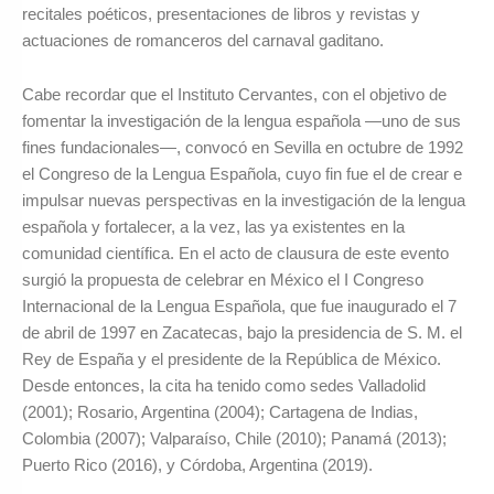
recitales poéticos, presentaciones de libros y revistas y
actuaciones de romanceros del carnaval gaditano.
Cabe recordar que el Instituto Cervantes, con el objetivo de
fomentar la investigación de la lengua españ
ola
—uno de sus
fines fundacionales—
, convoc
ó en Sevilla en octubre de 1992
el Congreso de la Lengua Española, cuyo fin fue el de crear e
impulsar nuevas perspectivas en la investigación de la lengua
española y fortalecer, a la vez, las ya existentes en la
comunidad científica. En el acto de clausura de este evento
surgió la propuesta de celebrar en México el I Congreso
Internacional de la Lengua Española, que fue inaugurado el 7
de abril de 1997 en Zacatecas, bajo la presidencia de S. M. el
Rey de España y el presidente de la Repú
blica de M
éxico.
Desde entonces, la cita ha tenido como sedes Valladolid
(2001); Rosario, Argentina (2004); Cartagena de Indias,
Colombia (2007); Valparaí
so, Chile (2010); Panam
á (2013);
Puerto Rico (2016), y Córdoba, Argentina (2019).