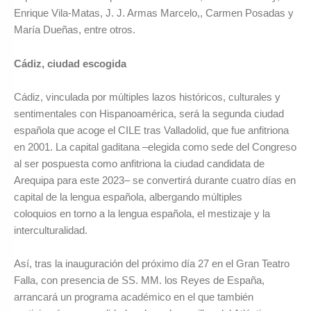
Enrique Vila-Matas, J. J. Armas Marcelo,, Carmen Posadas y
Marí
a Due
ñas, entre otros.
Cádiz, ciudad escogida
Cádiz, vinculada por múltiples lazos históricos, culturales y
sentimentales con Hispanoamé
rica, ser
á la segunda ciudad
española que acoge el CILE tras Valladolid, que fue anfitriona
en 2001. La capital gaditana –elegida como sede del Congreso
al ser pospuesta como anfitriona la ciudad candidata de
Arequipa para este 2023– se convertirá durante cuatro días en
capital de la lengua española, albergando múltiples
coloquios en torno a la lengua española, el mestizaje y la
interculturalidad.
Así, tras la inauguración del pró
ximo d
ía 27 en el Gran Teatro
Falla, con presencia de SS. MM. los Reyes de España,
arrancará un programa académico en el que tambié
n