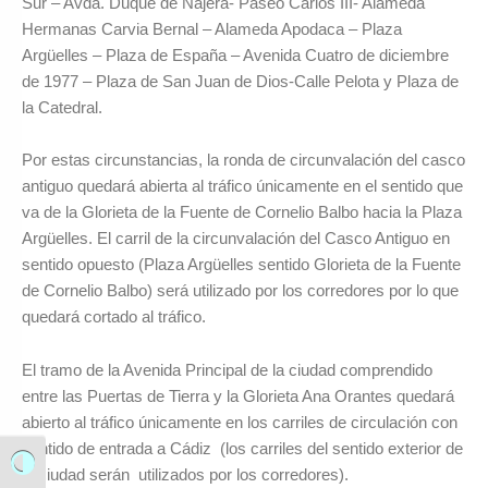
Sur – Avda. Duque de Nájera- Paseo Carlos III- Alameda
Hermanas Carvia Bernal – Alameda Apodaca – Plaza
Argüelles – Plaza de España – Avenida Cuatro de diciembre
de 1977 – Plaza de San Juan de Dios-Calle Pelota y Plaza de
la Catedral.
Por estas circunstancias, la ronda de circunvalación del casco
antiguo quedará abierta al tráfico únicamente en el sentido que
va de la Glorieta de la Fuente de Cornelio Balbo hacia la Plaza
Argüelles. El carril de la circunvalación del Casco Antiguo en
sentido opuesto (Plaza Argüelles sentido Glorieta de la Fuente
de Cornelio Balbo) será utilizado por los corredores por lo que
quedará cortado al tráfico.
El tramo de la Avenida Principal de la ciudad comprendido
entre las Puertas de Tierra y la Glorieta Ana Orantes quedará
abierto al tráfico únicamente en los carriles de circulación con
sentido de entrada a Cádiz (los carriles del sentido exterior de
Alternar alto contraste
la ciudad serán utilizados por los corredores).