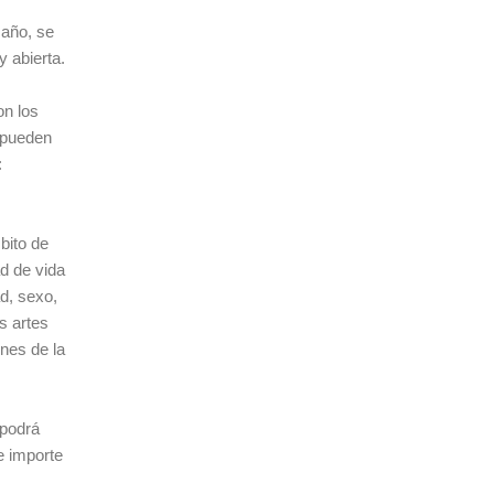
 año, se
 abierta.
on los
 pueden
:
bito de
ad de vida
ad, sexo,
s artes
nes de la
 podrá
e importe