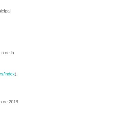
icipal
io de la
ns/index
).
o de 2018