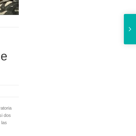
Ratificada la ent
de
atoria
si dos
 las