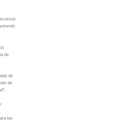
 recursos
 aumento
mos
ta de
idad de
oner de
ad”.
o
ara los