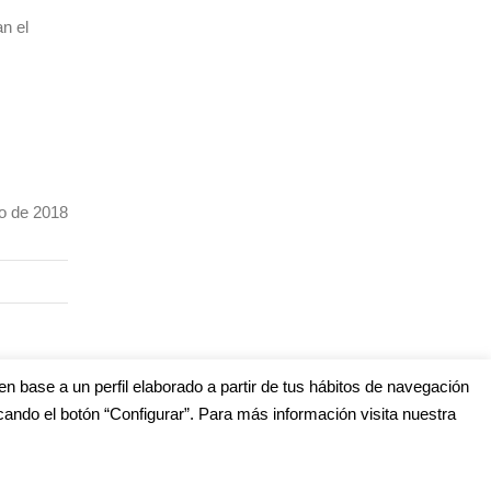
n el
to de 2018
en base a un perfil elaborado a partir de tus hábitos de navegación
cando el botón “Configurar”. Para más información visita nuestra
s
edes Sociales (Listado completo)
: