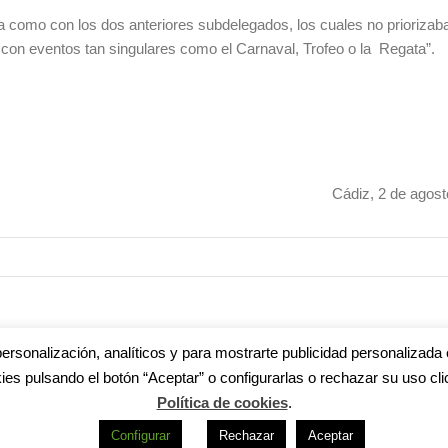
como con los dos anteriores subdelegados, los cuales no priorizaba
 con eventos tan singulares como el Carnaval, Trofeo o la Regata”.
Cádiz, 2 de agos
ersonalización, analíticos y para mostrarte publicidad personalizada 
ies pulsando el botón “Aceptar” o configurarlas o rechazar su uso cli
s
|
Aviso legal
|
Política de privacidad
|
Accesibilidad
|
Política de cookie
Política de cookies
.
R
Configurar
Rechazar
Aceptar