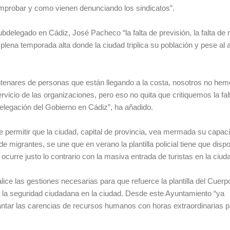
mprobar y como vienen denunciando los sindicatos”.
bdelegado en Cádiz, José Pacheco “la falta de previsión, la falta de
n plena temporada alta donde la ciudad triplica su población y pese al
tenares de personas que están llegando a la costa, nosotros no he
rvicio de las organizaciones, pero eso no quita que critiquemos la fal
elegación del Gobierno en Cádiz”, ha añadido.
de permitir que la ciudad, capital de provincia, vea mermada su capac
de migrantes, se une que en verano la plantilla policial tiene que disp
 ocurre justo lo contrario con la masiva entrada de turistas en la ciud
lice las gestiones necesarias para que refuerce la plantilla del Cuerp
 a la seguridad ciudadana en la ciudad. Desde este Ayuntamiento “ya
ntar las carencias de recursos humanos con horas extraordinarias p