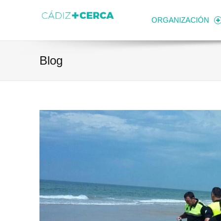
Skip to content
Transparencia
Ayuntamiento de Cádiz
ORGANIZACIÓN
Blog