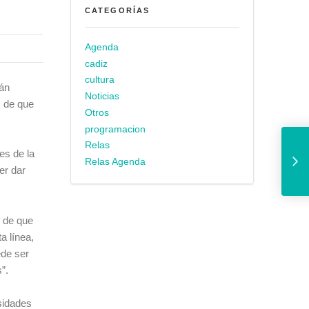
CATEGORÍAS
Agenda
cadiz
cultura
tán
Noticias
s de que
Otros
programacion
La plaza de la Ca
Relas
es de la
Relas Agenda
er dar
s de que
a línea,
ede ser
”.
esidades