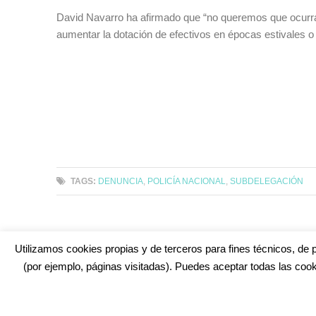
David Navarro ha afirmado que “no queremos que ocurra 
aumentar la dotación de efectivos en épocas estivales o
TAGS:
DENUNCIA
,
POLICÍA NACIONAL
,
SUBDELEGACIÓN
Utilizamos cookies propias y de terceros para fines técnicos, de p
(por ejemplo, páginas visitadas). Puedes aceptar todas las cook
¿No encuentras alguna cosa? Echa un vistazo en
cadiz.e