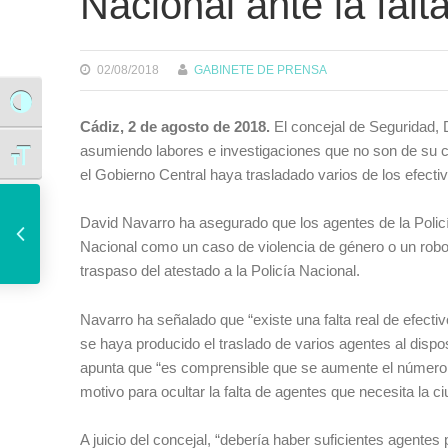
Nacional ante la falt
02/08/2018
GABINETE DE PRENSA
Alternar alto contraste
Cádiz, 2 de agosto de 2018.
El concejal de Seguridad, 
asumiendo labores e investigaciones que no son de su co
Alternar tamaño de letra
el Gobierno Central haya trasladado varios de los efectiv
El alcalde de Cádiz se ha reunido con el colectivo de afectados por el cierre de iDental para mostrarles su apoyo
David Navarro ha asegurado que los agentes de la Polic
Nacional como un caso de violencia de género o un robo, 
traspaso del atestado a la Policía Nacional.
Navarro ha señalado que “existe una falta real de efecti
se haya producido el traslado de varios agentes al dispos
apunta que “es comprensible que se aumente el número
motivo para ocultar la falta de agentes que necesita la c
A juicio del concejal, “debería haber suficientes agente