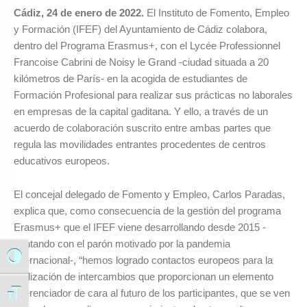
Cádiz, 24 de enero de 2022.
El Instituto de Fomento, Empleo
y Formación (IFEF) del Ayuntamiento de Cádiz colabora,
dentro del Programa Erasmus+, con el Lycée Professionnel
Francoise Cabrini de Noisy le Grand -ciudad situada a 20
kilómetros de París- en la acogida de estudiantes de
Formación Profesional para realizar sus prácticas no laborales
en empresas de la capital gaditana. Y ello, a través de un
acuerdo de colaboración suscrito entre ambas partes que
regula las movilidades entrantes procedentes de centros
educativos europeos.
El concejal delegado de Fomento y Empleo, Carlos Paradas,
explica que, como consecuencia de la gestión del programa
Erasmus+ que el IFEF viene desarrollando desde 2015 -
contando con el parón motivado por la pandemia
internacional-, “hemos logrado contactos europeos para la
Alternar alto contraste
realización de intercambios que proporcionan un elemento
diferenciador de cara al futuro de los participantes, que se ven
Alternar tamaño de letra