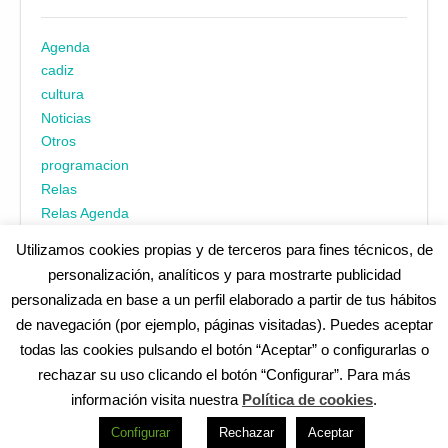
Agenda
cadiz
cultura
Noticias
Otros
programacion
Relas
Relas Agenda
Utilizamos cookies propias y de terceros para fines técnicos, de
personalización, analíticos y para mostrarte publicidad
personalizada en base a un perfil elaborado a partir de tus hábitos
de navegación (por ejemplo, páginas visitadas). Puedes aceptar
todas las cookies pulsando el botón “Aceptar” o configurarlas o
¿No encuentras alguna cosa? Echa un vistazo en
cadiz.es
|
rechazar su uso clicando el botón “Configurar”. Para más
Aviso legal
|
Política de privacidad
|
Accesibilidad
|
Política de
información visita nuestra
Política de cookies
.
cookies
Redes Sociales (Listado completo)
:
Configurar
Rechazar
Aceptar