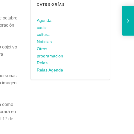
CATEGORÍAS
El Festival Internacional de Cine
e octubre,
Agenda
boración
cadiz
cultura
Noticias
 objetivo
Otros
ra
programacion
Relas
Relas Agenda
 personas
na imagen
na como
borará en
l 17 de