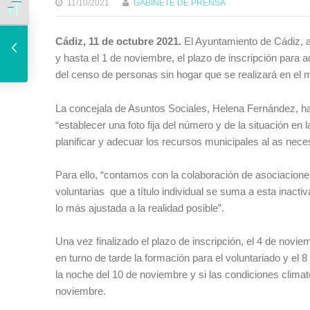
11/10/2021
GABINETE DE PRENSA
Alternar tamaño de letra
El Ayuntamiento presenta nueve proyectos de Comercio y Mercados por valor de más de un millón de euros a la convocatoria de los fondos Next Generation
Cádiz, 11 de octubre 2021
.
El Ayuntamiento de Cádiz, a 
y hasta el 1 de noviembre, el plazo de inscripción para a
del censo de personas sin hogar que se realizará en el
La concejala de Asuntos Sociales, Helena Fernández, h
“establecer una foto fija del número y de la situación en
planificar y adecuar los recursos municipales al as nece
Para ello, “contamos con la colaboración de asociacione
voluntarias que a título individual se suma a esta inact
lo más ajustada a la realidad posible”.
Una vez finalizado el plazo de inscripción, el 4 de novi
en turno de tarde la formación para el voluntariado y el 
la noche del 10 de noviembre y si las condiciones climat
noviembre.