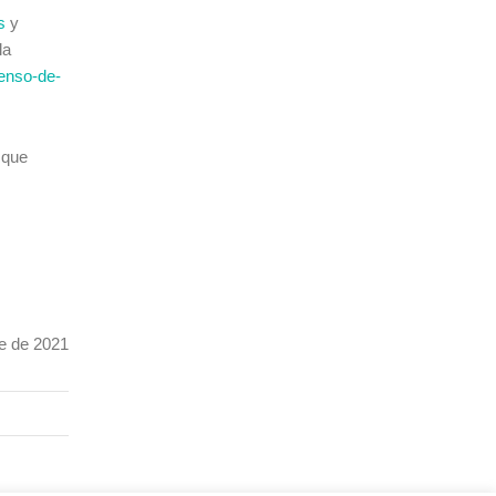
s
y
la
censo-de-
 que
re de 2021