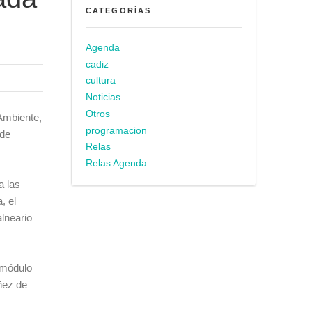
CATEGORÍAS
Agenda
cadiz
cultura
Noticias
Otros
Ambiente,
programacion
 de
Relas
Relas Agenda
a las
, el
lneario
 módulo
áñez de