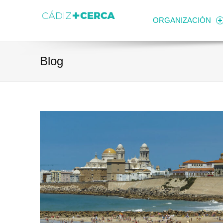
Skip to content
Transparencia
Ayuntamiento de Cádiz
ORGANIZACIÓN
Blog