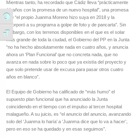
Mientras tanto, ha recordado que Cádiz lleva “prácticamente
20 años con la promesa de un nuevo hospital”, una promesa
que “el propio Juanma Moreno hizo suya en 2018 y la
Alternar alto contraste
incorporó a su programa a golpe de foto y de pancarta”. Sin
embargo, con los terrenos disponibles en el que es el solar
Alternar tamaño de letra
más grande de toda la ciudad, el Gobierno del PP en la Junta
“no ha hecho absolutamente nada en cuatro años, y anuncia
ahora un ‘Plan Funcional’ que no concreta nada, que no
avanza en nada sobre lo poco que ya existía del proyecto y
que solo pretende usar de excusa para pasar otros cuatro
años en blanco”.
El Equipo de Gobierno ha calificado de “más humo” el
supuesto plan funcional que ha anunciado la Junta
coincidiendo en el tiempo con el impulso al tercer hospital
malagueño. A su juicio, es “el anuncio del anuncio, avanzando
solo del ‘Juanma lo haría’ a ‘Juanma dice que lo va a hacer’,
pero en eso se ha quedado y en esas seguimos”.