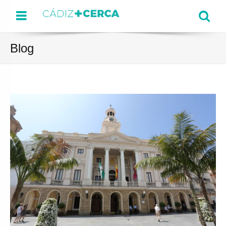
Menu
Se
Blog