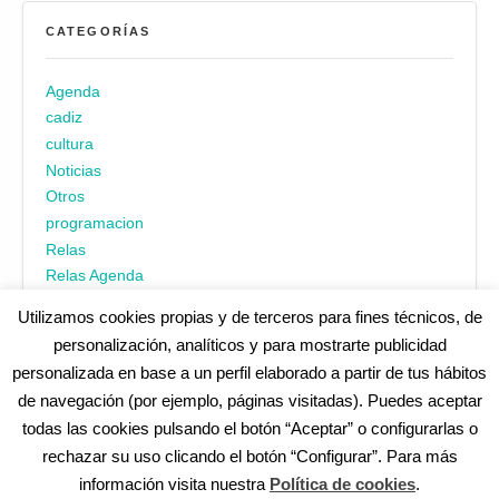
CATEGORÍAS
Agenda
cadiz
cultura
Noticias
Otros
programacion
Relas
Relas Agenda
Utilizamos cookies propias y de terceros para fines técnicos, de
personalización, analíticos y para mostrarte publicidad
personalizada en base a un perfil elaborado a partir de tus hábitos
de navegación (por ejemplo, páginas visitadas). Puedes aceptar
todas las cookies pulsando el botón “Aceptar” o configurarlas o
¿No encuentras alguna cosa? Echa un vistazo en
cadiz.es
|
rechazar su uso clicando el botón “Configurar”. Para más
Aviso legal
|
Política de privacidad
|
Accesibilidad
|
Política de
información visita nuestra
Política de cookies
.
cookies