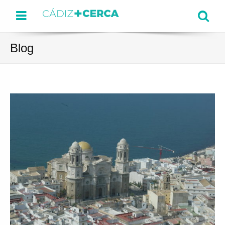
Menu
Se
Blog