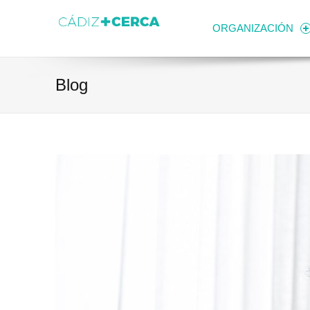
Skip to content
Transparencia
Ayuntamiento de Cádiz
ORGANIZACIÓN
Blog