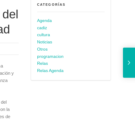
CATEGORÍAS
 del
Agenda
ad
cadiz
cultura
Noticias
Otros
El Ayuntamiento pide a la 
programacion
Relas
ma
Relas Agenda
vación y
anza
 del
on la
mes de