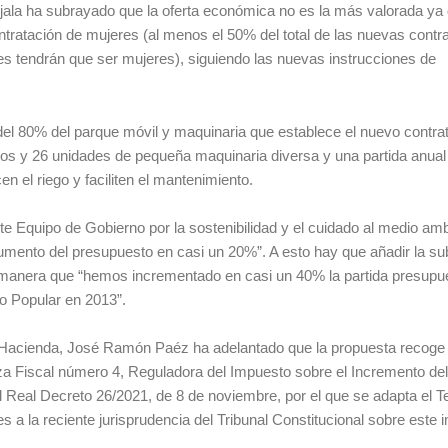
ejala ha subrayado que la oferta económica no es la más valorada ya
ontratación de mujeres (al menos el 50% del total de las nuevas contr
es tendrán que ser mujeres), siguiendo las nuevas instrucciones de
del 80% del parque móvil y maquinaria que establece el nuevo contra
los y 26 unidades de pequeña maquinaria diversa y una partida anual
n el riego y faciliten el mantenimiento.
e Equipo de Gobierno por la sostenibilidad y el cuidado al medio amb
mento del presupuesto en casi un 20%”. A esto hay que añadir la su
de manera que “hemos incrementado en casi un 40% la partida presupu
ido Popular en 2013”.
 Hacienda, José Ramón Paéz ha adelantado que la propuesta recoge 
za Fiscal número 4, Reguladora del Impuesto sobre el Incremento del
 Real Decreto 26/2021, de 8 de noviembre, por el que se adapta el T
a la reciente jurisprudencia del Tribunal Constitucional sobre este 