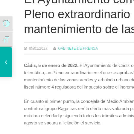
Pleno extraordinario 
mantenimiento de la
Alternar alto contraste
Alternar tamaño de letra
05/01/2022
GABINETE DE PRENSA
Inaugurado junto a la Caleta un mural sobre el canal de Ponce que dividía a la ciudad en dos en la Antigüedad
Cádiz, 5 de enero de 2022.
El Ayuntamiento de Cádiz ce
telemática, un Pleno extraordinario en el que se aprobar
mantenimiento de las zonas verdes y arbolado urbano de 
fiscal número 4 reguladora del impuesto sobre el increme
En cuanto al primer punto, la concejala de Medio Ambie
contrato al grupo Raga tras ser la oferta más valorada 
máxima celeridad y siguiendo todos los trámites admini
agosto se sacara a licitación el servicio.