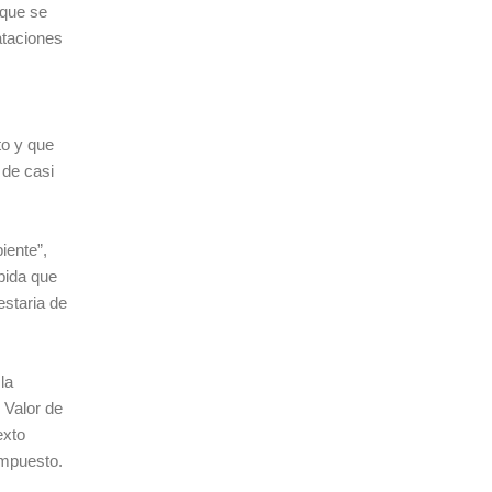
 que se
ataciones
to y que
 de casi
iente”,
bida que
estaria de
la
 Valor de
exto
impuesto.