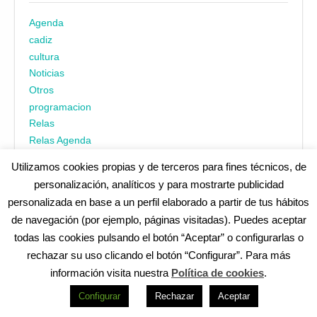
Agenda
cadiz
cultura
Noticias
Otros
programacion
Relas
Relas Agenda
Utilizamos cookies propias y de terceros para fines técnicos, de
personalización, analíticos y para mostrarte publicidad
personalizada en base a un perfil elaborado a partir de tus hábitos
de navegación (por ejemplo, páginas visitadas). Puedes aceptar
todas las cookies pulsando el botón “Aceptar” o configurarlas o
¿No encuentras alguna cosa? Echa un vistazo en
cadiz.es
|
rechazar su uso clicando el botón “Configurar”. Para más
Aviso legal
|
Política de privacidad
|
Accesibilidad
|
Política de
información visita nuestra
Política de cookies
.
cookies
Redes Sociales (Listado completo)
:
Configurar
Rechazar
Aceptar