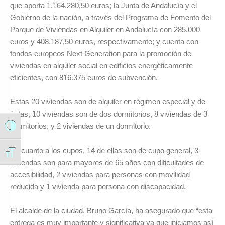
que aporta 1.164.280,50 euros; la Junta de Andalucía y el
Gobierno de la nación, a través del Programa de Fomento del
Parque de Viviendas en Alquiler en Andalucía con 285.000
euros y 408.187,50 euros, respectivamente; y cuenta con
fondos europeos Next Generation para la promoción de
viviendas en alquiler social en edificios energéticamente
eficientes, con 816.375 euros de subvención.
Estas 20 viviendas son de alquiler en régimen especial y de
éstas, 10 viviendas son de dos dormitorios, 8 viviendas de 3
dormitorios, y 2 viviendas de un dormitorio.
Alternar alto contraste
En cuanto a los cupos, 14 de ellas son de cupo general, 3
Alternar tamaño de letra
viviendas son para mayores de 65 años con dificultades de
accesibilidad, 2 viviendas para personas con movilidad
reducida y 1 vivienda para persona con discapacidad.
El alcalde de la ciudad, Bruno García, ha asegurado que “esta
entrega es muy importante y significativa ya que iniciamos así