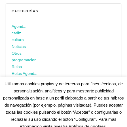
CATEGORÍAS
Agenda
cadiz
cultura
Noticias
Otros
programacion
Relas
Relas Agenda
Utilizamos cookies propias y de terceros para fines técnicos, de
personalización, analíticos y para mostrarte publicidad
personalizada en base a un perfil elaborado a partir de tus hábitos
de navegación (por ejemplo, páginas visitadas). Puedes aceptar
todas las cookies pulsando el botón “Aceptar” o configurarlas o
¿No encuentras alguna cosa? Echa un vistazo en
cadiz.es
|
rechazar su uso clicando el botón “Configurar”. Para más
Aviso legal
|
Política de privacidad
|
Accesibilidad
|
Política de
información visita nuestra
Política de cookies
.