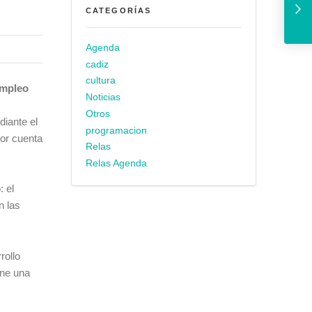
CATEGORÍAS
Agenda
cadiz
cultura
empleo
Noticias
Otros
iante el
programacion
por cuenta
Relas
Relas Agenda
 el
n las
rollo
one una