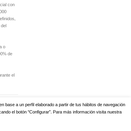
cial con
.000
finidos,
 del
a o
100% de
rante el
en base a un perfil elaborado a partir de tus hábitos de navegación
cando el botón “Configurar”. Para más información visita nuestra