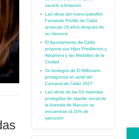
sacarlo a licitación
Las obras del nuevo pabellón
Fernando Portillo de Cádiz
arrancan 18 años después de
su clausura
El Ayuntamiento de Cádiz
propone sus Hijos Predilectos y
Adoptivos y las Medallas de la
Ciudad
Un bodegón de El Millonario
protagoniza el cartel del
Carnaval de Cádiz 2027
Las obras de las 53 viviendas
protegidas de alquiler social de
la Avenida de Marconi se
encuentran al 25% de
ejecución
das
El Ayuntamiento de Cádiz tendrá un pre