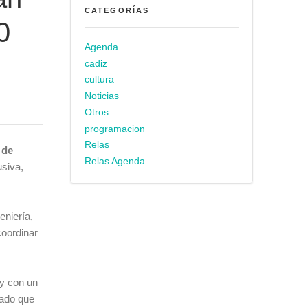
CATEGORÍAS
0
Agenda
cadiz
cultura
Noticias
Otros
programacion
Relas
 de
Relas Agenda
usiva,
eniería,
coordinar
 y con un
dado que