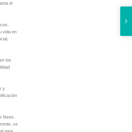
esta el
Ayuntamiento y Consorcio de A
icos,
u vida en
cial,
en los
ilidad
s y
ificación
s fases.
rmente, se
al para