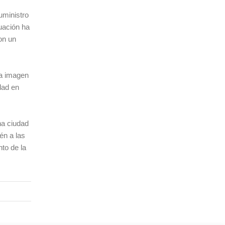
uministro
uación ha
on un
na imagen
dad en
na ciudad
én a las
nto de la