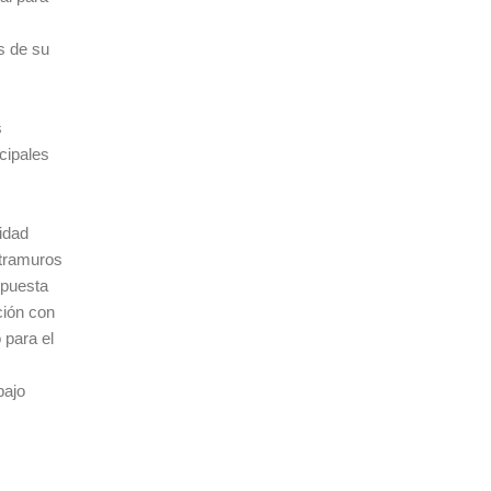
s de su
s
cipales
idad
xtramuros
 puesta
ción con
 para el
bajo