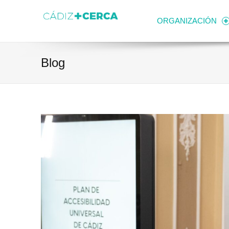
Skip to content
Transparencia
Ayuntamiento de Cádiz
ORGANIZACIÓN
Blog