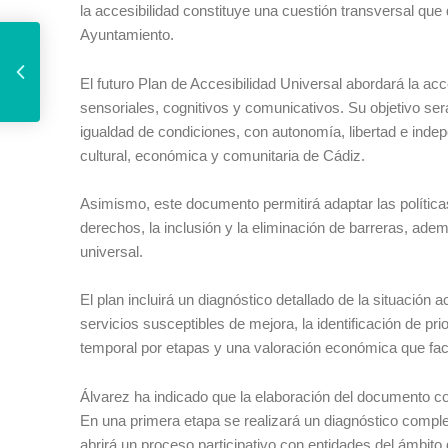
la accesibilidad constituye una cuestión transversal que 
El Ayuntamiento de Cádiz aprueba la Oferta de Empleo Público de 2026 con 65 nuevas plazas
Ayuntamiento.
El futuro Plan de Accesibilidad Universal abordará la ac
sensoriales, cognitivos y comunicativos. Su objetivo se
igualdad de condiciones, con autonomía, libertad e indep
cultural, económica y comunitaria de Cádiz.
Asimismo, este documento permitirá adaptar las polític
derechos, la inclusión y la eliminación de barreras, ade
universal.
El plan incluirá un diagnóstico detallado de la situación a
servicios susceptibles de mejora, la identificación de pr
temporal por etapas y una valoración económica que faci
Álvarez ha indicado que la elaboración del documento con
En una primera etapa se realizará un diagnóstico complet
abrirá un proceso participativo con entidades del ámbito