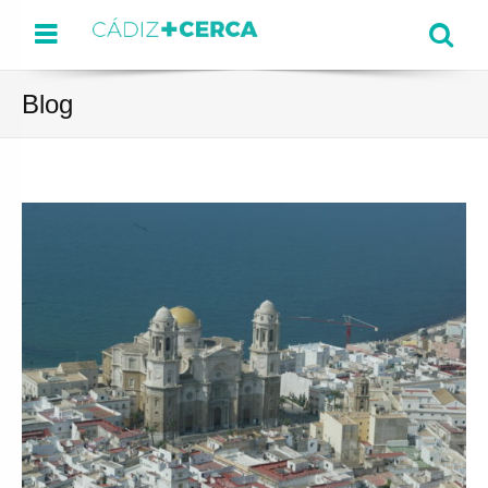
Menu
Se
Blog