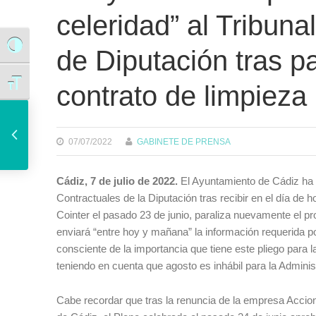
celeridad” al Tribun
Alternar alto contraste
de Diputación tras p
Alternar tamaño de letra
contrato de limpieza
Manuel Vilas, finalista del Premio Planeta 2019, pregona mañana la 37ª edición de la Feria del Libro de Cádiz
07/07/2022
GABINETE DE PRENSA
Cádiz, 7 de julio de 2022.
El Ayuntamiento de Cádiz ha r
Contractuales de la Diputación tras recibir en el día de 
Cointer el pasado 23 de junio, paraliza nuevamente el pr
enviará “entre hoy y mañana” la información requerida p
consciente de la importancia que tiene este pliego para l
teniendo en cuenta que agosto es inhábil para la Adminis
Cabe recordar que tras la renuncia de la empresa Acciona