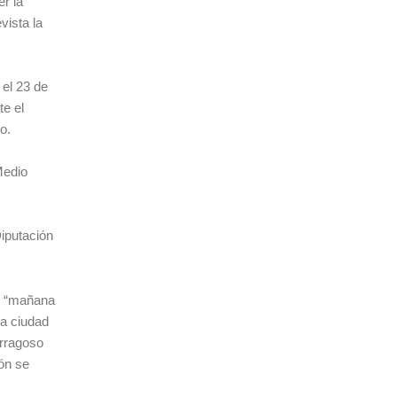
er la
vista la
 el 23 de
te el
to.
Medio
iputación
ón “mañana
la ciudad
arragoso
ión se