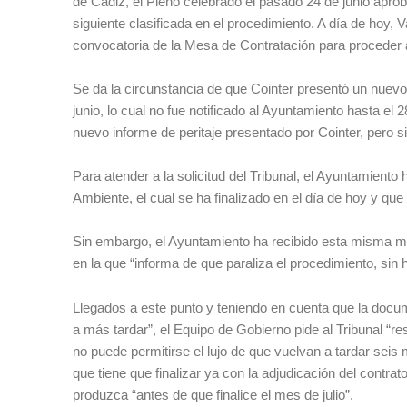
de Cádiz, el Pleno celebrado el pasado 24 de junio aprobó
siguiente clasificada en el procedimiento. A día de hoy,
convocatoria de la Mesa de Contratación para proceder 
Se da la circunstancia de que Cointer presentó un nuevo
junio, lo cual no fue notificado al Ayuntamiento hasta el 
nuevo informe de peritaje presentado por Cointer, pero s
Para atender a la solicitud del Tribunal, el Ayuntamient
Ambiente, el cual se ha finalizado en el día de hoy y que
Sin embargo, el Ayuntamiento ha recibido esta misma ma
en la que “informa de que paraliza el procedimiento, sin
Llegados a este punto y teniendo en cuenta que la docu
a más tardar”, el Equipo de Gobierno pide al Tribunal “re
no puede permitirse el lujo de que vuelvan a tardar sei
que tiene que finalizar ya con la adjudicación del contrat
produzca “antes de que finalice el mes de julio”.