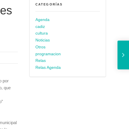
CATEGORÍAS
les
Agenda
cadiz
cultura
Noticias
Los casos de abse
Otros
programacion
Relas
Relas Agenda
o por
o, que
o”
municipal