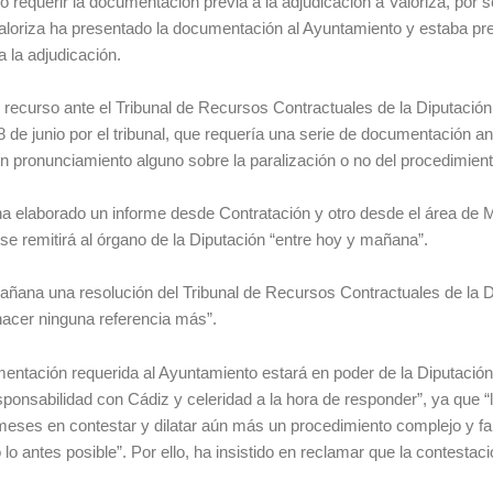
 requerir la documentación previa a la adjudicación a Valoriza, por s
 Valoriza ha presentado la documentación al Ayuntamiento y estaba pre
a la adjudicación.
 recurso ante el Tribunal de Recursos Contractuales de la Diputación
28 de junio por el tribunal, que requería una serie de documentación an
in pronunciamiento alguno sobre la paralización o no del procedimien
o ha elaborado un informe desde Contratación y otro desde el área de 
 se remitirá al órgano de la Diputación “entre hoy y mañana”.
ñana una resolución del Tribunal de Recursos Contractuales de la D
 hacer ninguna referencia más”.
mentación requerida al Ayuntamiento estará en poder de la Diputaci
sponsabilidad con Cádiz y celeridad a la hora de responder”, ya que “
s meses en contestar y dilatar aún más un procedimiento complejo y f
o lo antes posible”. Por ello, ha insistido en reclamar que la contestac