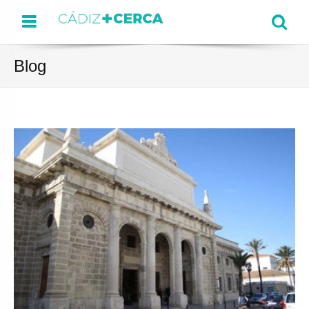
Menu
Se
Blog