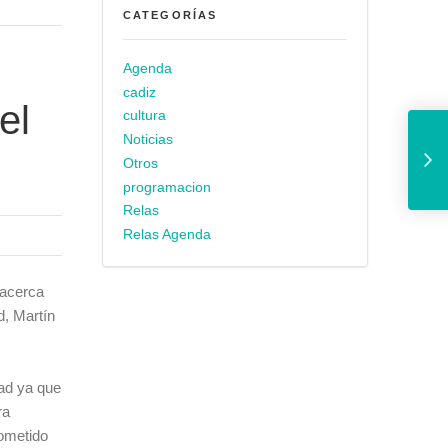
CATEGORÍAS
Agenda
cadiz
el
cultura
Aguas de Cádiz continúa con l
Noticias
Otros
programacion
Relas
Relas Agenda
 acerca
d, Martín
ad ya que
ra
cometido