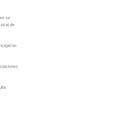
bre se
Local de
ncejal no
ociaciones
ulta