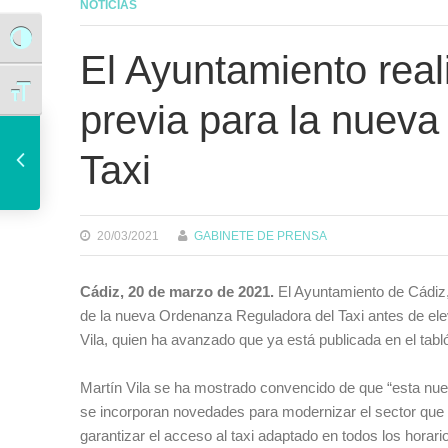
NOTICIAS
Alternar alto contraste
El Ayuntamiento real
Alternar tamaño de letra
previa para la nuev
El Ayuntamiento dispone de una nueva instrucción de contratación pública estratégica y de derechos humanos
Taxi
20/03/2021
GABINETE DE PRENSA
Cádiz, 20 de marzo de 2021.
El Ayuntamiento de Cádiz,
de la nueva Ordenanza Reguladora del Taxi antes de elev
Vila, quien ha avanzado que ya está publicada en el tabl
Martín Vila se ha mostrado convencido de que “esta nue
se incorporan novedades para modernizar el sector que h
garantizar el acceso al taxi adaptado en todos los horar