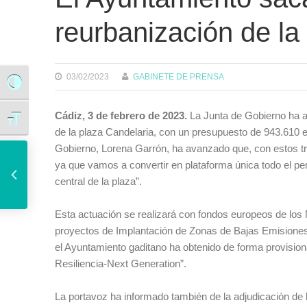
reurbanización de la
03/02/2023
GABINETE DE PRENSA
Alternar alto contraste
Cádiz, 3 de febrero de 2023.
La Junta de Gobierno ha ap
Alternar tamaño de letra
de la plaza Candelaria, con un presupuesto de 943.610 
El Ayuntamiento, SEPIDES y Zona Franca firman un protocolo para impulsar el desarrollo urbanístico de Navalips
Gobierno, Lorena Garrón, ha avanzado que, con estos tr
ya que vamos a convertir en plataforma única todo el per
central de la plaza”.
Esta actuación se realizará con fondos europeos de los 
proyectos de Implantación de Zonas de Bajas Emisiones 
el Ayuntamiento gaditano ha obtenido de forma provision
Resiliencia-Next Generation”.
La portavoz ha informado también de la adjudicación de l