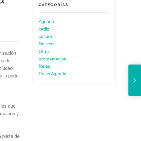
CATEGORÍAS
Agenda
cadiz
cultura
Noticias
Otros
nización
programacion
po de
Relas
ciudad,
El Equipo de Gobierno
Relas Agenda
a la parte
 los que
ormación y
a plaza de