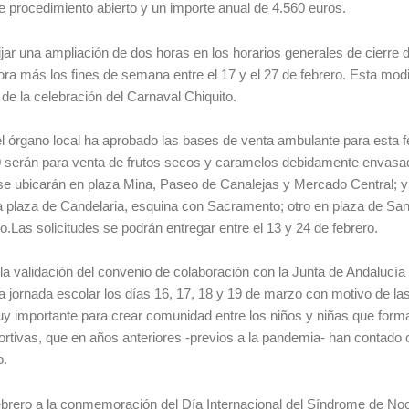
e procedimiento abierto y un importe anual de 4.560 euros.
ar una ampliación de dos horas en los horarios generales de cierre d
ra más los fines de semana entre el 17 y el 27 de febrero. Esta modi
de la celebración del Carnaval Chiquito.
 órgano local ha aprobado las bases de venta ambulante para esta fe
s 40 serán para venta de frutos secos y caramelos debidamente envasa
 se ubicarán en plaza Mina, Paseo de Canalejas y Mercado Central; y
la plaza de Candelaria, esquina con Sacramento; otro en plaza de San
o.Las solicitudes se podrán entregar entre el 13 y 24 de febrero.
a validación del convenio de colaboración con la Junta de Andalucía
a jornada escolar los días 16, 17, 18 y 19 de marzo con motivo de las 
uy importante para crear comunidad entre los niños y niñas que form
rtivas, que en años anteriores -previos a la pandemia- han contado 
o.
brero a la conmemoración del Día Internacional del Síndrome de No