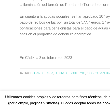
la iluminación del torreón de Puertas de Tierra de color r
En cuanto a la ayudas sociales, se han aprobado 107 ay
pago de recibos de luz por un total de 5.997 euros, 17 
bonificaciones para pensionistas para el pago de aguas
altas en el programa de cobertura energética
En Cádiz, a 3 de febrero de 2023
TAGS:
CANDELARIA
,
JUNTA DE GOBIERNO
,
KIOSCO SAN JU
Utilizamos cookies propias y de terceros para fines técnicos, de p
(por ejemplo, páginas visitadas). Puedes aceptar todas las cook
¿No encuentras alguna cosa? Echa un vistazo en
cadiz.e