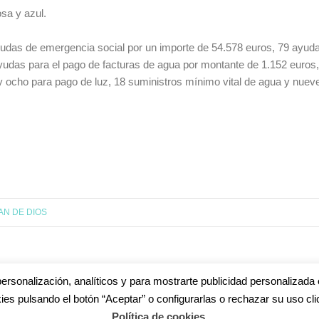
osa y azul.
udas de emergencia social por un importe de 54.578 euros, 79 ayuda
ayudas para el pago de facturas de agua por montante de 1.152 euros,
 y ocho para pago de luz, 18 suministros mínimo vital de agua y nue
AN DE DIOS
ersonalización, analíticos y para mostrarte publicidad personalizada 
ies pulsando el botón “Aceptar” o configurarlas o rechazar su uso cli
s
|
Aviso legal
|
Política de privacidad
|
Accesibilidad
|
Política de cookie
Política de cookies
.