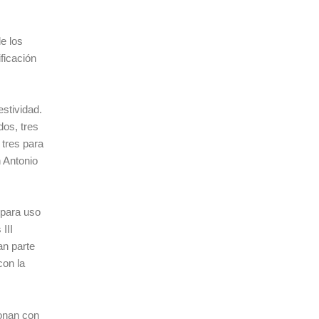
e los
ficación
stividad.
dos, tres
 tres para
 Antonio
 para uso
III
an parte
con la
onan con