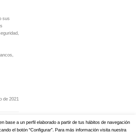
o sus
os
seguridad,
bancos,
io de 2021
LIZACIÓN
en base a un perfil elaborado a partir de tus hábitos de navegación
cando el botón “Configurar”. Para más información visita nuestra