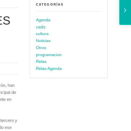
CATEGORÍAS
ES
Agenda
cadiz
cultura
Noticias
Otros
programacion
Relas
Relas Agenda
rón, han
ncipal de
nte en
tercero y
do ese