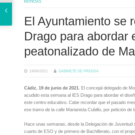
El alcalde agradece la adhesión de la RTVA a la candidatura de Cádiz como sede del X Congreso Internacional de la Lengua
NOTICIAS
El Ayuntamiento se 
Drago para abordar e
peatonalizado de Mar
19/06/2021
GABINETE DE PRENSA
Cádiz, 19 de junio de 2021
. El concejal delegado de Mo
acudido esta semana al IES Drago para abordar el diseño 
este centro educativo. Cabe recordar que el pasado mes 
ese tramo de la calle Marianista Cubillo, por petición de l
Hace unas semanas, desde la Delegación de Juventud se r
cuarto de ESO y de primero de Bachillerato, con el pro