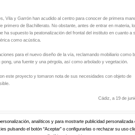
tes, Vila y Garrón han acudido al centro para conocer de primera man
e primero de Bachillerato. No obstante, antes de entrar en materia, l
ha supuesto la peatonalización del frontal del instituto en cuanto a 
férica como acústica.
aciones para el nuevo diseño de la vía, reclamando mobiliario como 
pong, una fuente y una pérgola, así como arbolado y vegetación.
con este proyecto y tomaron nota de sus necesidades con objeto de
sible.
Cádiz, a 19 de jun
,
LORENA GARRÓN
,
MARIANISTA CUBILLO
,
MARTÍN VILA
,
PEATONAL
,
PEATONA
ersonalización, analíticos y para mostrarte publicidad personalizada 
ies pulsando el botón “Aceptar” o configurarlas o rechazar su uso cli