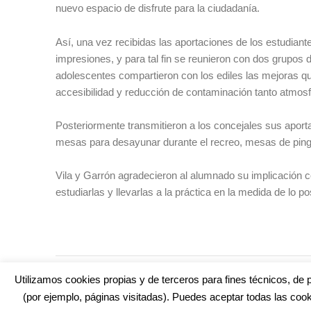
nuevo espacio de disfrute para la ciudadanía.
Así, una vez recibidas las aportaciones de los estudian
impresiones, y para tal fin se reunieron con dos grupos d
adolescentes compartieron con los ediles las mejoras que 
accesibilidad y reducción de contaminación tanto atmos
Posteriormente transmitieron a los concejales sus aport
mesas para desayunar durante el recreo, mesas de ping 
Vila y Garrón agradecieron al alumnado su implicación 
estudiarlas y llevarlas a la práctica en la medida de lo po
TAGS:
ALUMNADO
,
DRAGO
,
ESPACIO PÚBLICO
,
IES DRAGO
Utilizamos cookies propias y de terceros para fines técnicos, de p
(por ejemplo, páginas visitadas). Puedes aceptar todas las cook