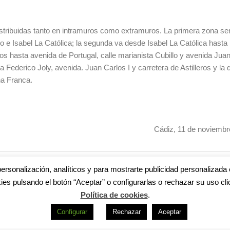
stribuidas tanto en intramuros como extramuros. La primera zona ser
e Isabel La Católica; la segunda va desde Isabel La Católica hasta l
s hasta avenida de Portugal, calle marianista Cubillo y avenida Juan
 Federico Joly, avenida. Juan Carlos I y carretera de Astilleros y la 
na Franca.
Cádiz, 11 de noviembr
O
,
CENSO
,
HELENA FERNÁNDEZ
,
PERSONAS SIN HOGAR
ersonalización, analíticos y para mostrarte publicidad personalizada 
ies pulsando el botón “Aceptar” o configurarlas o rechazar su uso cli
Política de cookies
.
Configurar
Rechazar
Aceptar
s
|
Aviso legal
|
Política de privacidad
|
Accesibilidad
|
Política de cookie