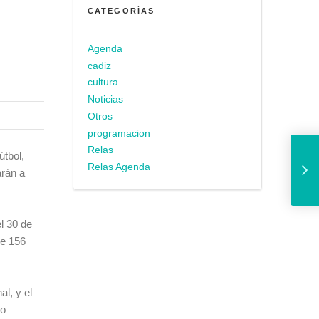
CATEGORÍAS
Agenda
cadiz
cultura
Noticias
Otros
programacion
El Equipo de G
Relas
útbol,
Relas Agenda
arán a
l 30 de
de 156
l, y el
mo