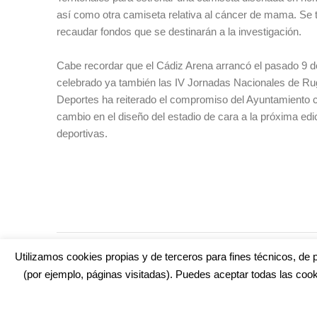
así como otra camiseta relativa al cáncer de mama. Se t
recaudar fondos que se destinarán a la investigación.
Cabe recordar que el Cádiz Arena arrancó el pasado 9 
celebrado ya también las IV Jornadas Nacionales de Rug
Deportes ha reiterado el compromiso del Ayuntamiento c
cambio en el diseño del estadio de cara a la próxima ed
deportivas.
TAGS:
CÁDIZ ARENA
,
CÁDIZ ARENA 2021
,
DELEGACIÓN DE
Utilizamos cookies propias y de terceros para fines técnicos, de p
(por ejemplo, páginas visitadas). Puedes aceptar todas las cook