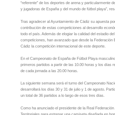
“referente” de los deportes de arena y particularmente d
y jugadoras de España y del mundo de fútbol playa”, resa
Tras agradecer al Ayuntamiento de Cádiz su apuesta por
contribución de estas competiciones al desarrollo económ
todo el país. Además de elogiar la calidad del estadio d
competiciones, han avanzado que desde la Federación E
Cádiz la competición internacional de este deporte.
En el Campeonato de España de Fútbol Playa masculino 
primeros partidos a partir de las 10.00 horas y los días 
de cada jornada a las 20.00 horas.
La siguiente semana será el turno del Campeonato Nacion
desarrollará los días 30 y 31 de julio y 1 de agosto. P
un total de 36 partidos a lo largo de esos tres días.
Como ha anunciado el presidente de la Real Federación
Territoriales para estrenar una camiseta diseñada en home