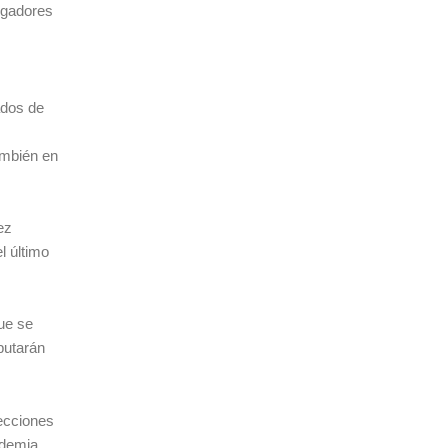
jugadores
ados de
ambién en
ez
l último
que se
putarán
ecciones
ndemia,