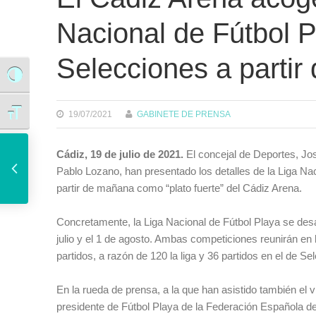
Nacional de Fútbol 
Selecciones a partir 
Alternar alto contraste
Alternar tamaño de letra
19/07/2021
GABINETE DE PRENSA
El Ayuntamiento adjudica seis talleres educativos en los centros de Educación Infantil y Primaria de la ciudad
Cádiz, 19 de julio de 2021.
El concejal de Deportes, Jo
Pablo Lozano, han presentado los detalles de la Liga N
partir de mañana como “plato fuerte” del Cádiz Arena.
Concretamente, la Liga Nacional de Fútbol Playa se desa
julio y el 1 de agosto. Ambas competiciones reunirán en l
partidos, a razón de 120 la liga y 36 partidos en el de Se
En la rueda de prensa, a la que han asistido también el 
presidente de Fútbol Playa de la Federación Española d