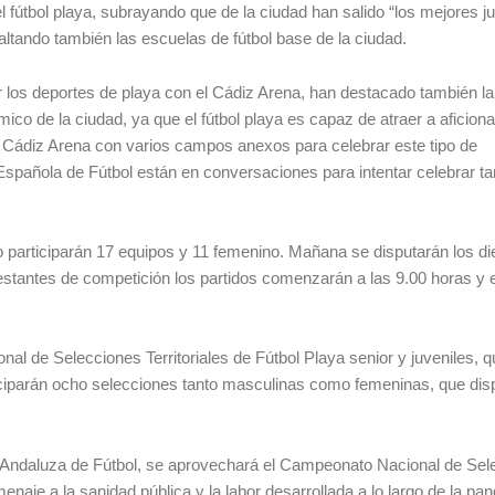
el fútbol playa, subrayando que de la ciudad han salido “los mejores 
ltando también las escuelas de fútbol base de la ciudad.
 los deportes de playa con el Cádiz Arena, han destacado también la
ico de la ciudad, ya que el fútbol playa es capaz de atraer a aficion
el Cádiz Arena con varios campos anexos para celebrar este tipo de
spañola de Fútbol están en conversaciones para intentar celebrar t
participarán 17 equipos y 11 femenino. Mañana se disputarán los di
restantes de competición los partidos comenzarán a las 9.00 horas y e
al de Selecciones Territoriales de Fútbol Playa senior y juveniles, 
articiparán ocho selecciones tanto masculinas como femeninas, que dis
 Andaluza de Fútbol, se aprovechará el Campeonato Nacional de Sel
naje a la sanidad pública y la labor desarrollada a lo largo de la pa