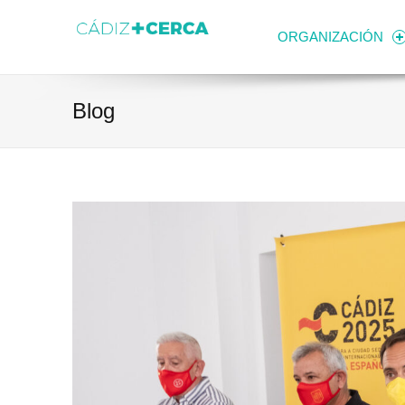
Skip to content
Transparencia
Ayuntamiento de Cádiz
ORGANIZACIÓN
Blog