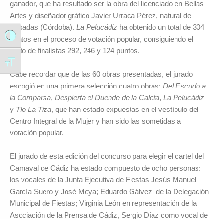
ganador, que ha resultado ser la obra del licenciado en Bellas
Artes y diseñador gráfico Javier Urraca Pérez, natural de
Posadas (Córdoba).
La Pelucádiz
ha obtenido un total de 304
Alternar alto contraste
puntos en el proceso de votación popular, consiguiendo el
resto de finalistas 292, 246 y 124 puntos.
Alternar tamaño de letra
Cabe recordar que de las 60 obras presentadas, el jurado
escogió en una primera selección cuatro obras:
Del Escudo a
la Comparsa
,
Despierta el Duende de la Caleta
,
La Pelucádiz
y
Tío La Tiza
, que han estado expuestas en el vestíbulo del
Centro Integral de la Mujer y han sido las sometidas a
votación popular.
El jurado de esta edición del concurso para elegir el cartel del
Carnaval de Cádiz ha estado compuesto de ocho personas:
los vocales de la Junta Ejecutiva de Fiestas Jesús Manuel
García Suero y José Moya; Eduardo Gálvez, de la Delegación
Municipal de Fiestas; Virginia León en representación de la
Asociación de la Prensa de Cádiz, Sergio Díaz como vocal de