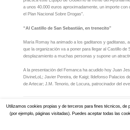
a unos 40.000 euros aproximadamente, un importe con ca
el Plan Nacional Sobre Drogas”.
“Al Castillo de San Sebastián, en trenecito”
María Romay ha animado a los gaditanos y gaditanas, a l
que la organización va a poner para llegar al Castillo de 
desplazamiento a muchas personas y supone un atract
A la presentación del Femanca ha acudido hoy Juan Jesú
DivineLoL; Javier Pereira, de Kaigi; Ildefonso Palacios
de Artecar; J.M. Tenorio, de Locura, patrocinador del ev
TAGS:
CASTILLO DE SAN SEBASTIÁN
,
DELEGACIÓN DE JU
Utilizamos cookies propias y de terceros para fines técnicos, de p
(por ejemplo, páginas visitadas). Puedes aceptar todas las cook