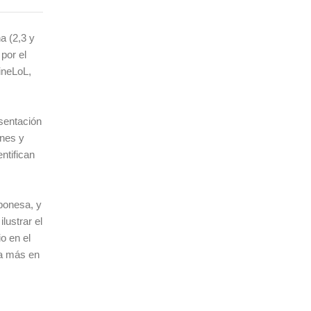
a (2,3 y
por el
ineLoL,
sentación
ones y
ntifican
ponesa, y
lustrar el
o en el
da más en