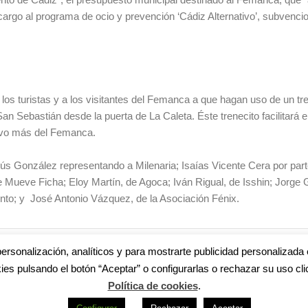
rgo al programa de ocio y prevención ‘Cádiz Alternativo’, subvenci
os turistas y a los visitantes del Femanca a que hagan uso de un tr
San Sebastián desde la puerta de La Caleta. Éste trenecito facilitará e
ivo más del Femanca.
s González representando a Milenaria; Isaías Vicente Cera por part
 de Mueve Ficha; Eloy Martín, de Agoca; Iván Rigual, de Isshin; Jorge
ento; y José Antonio Vázquez, de la Asociación Fénix.
VENTUD
,
FESTIVAL MANGA DE CÁDIZ
ersonalización, analíticos y para mostrarte publicidad personalizada 
ies pulsando el botón “Aceptar” o configurarlas o rechazar su uso cli
Política de cookies
.