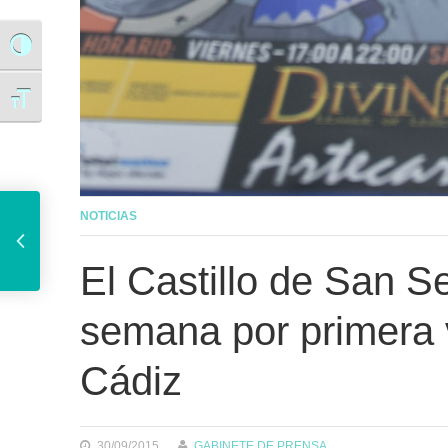
Alternar alto contraste
Alternar tamaño de letra
El 1 de octubre se abre el plazo de inscripción de agrupaciones para el COAC 2016
NOTICIAS
El Castillo de San S
semana por primera 
Cádiz
30/09/2015
GABINETE DE PRENSA