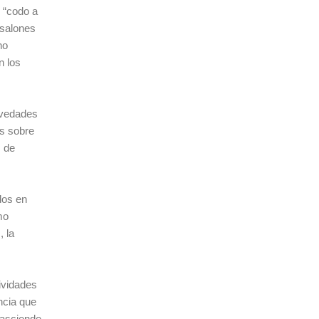
o “codo a
 salones
no
n los
novedades
es sobre
s de
dos en
mo
, la
ividades
ncia que
“asciende