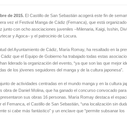
mbre de 2015.
El Castillo de San Sebastián acogerá este fin de seman
mera vez el Festival Manga de Cádiz (Femanca), que está organizado 
 junto con ocho asociaciones juveniles –Milenaria, Kaigi, Isshin, Div
rtecar y Agoca– y el patrocinio de Locura.
tud del Ayuntamiento de Cádiz, María Romay, ha resaltado en la pre
 Cádiz que el Equipo de Gobierno ha trabajado todas estas asociaci
 han liderado la organización del evento, “ya que son las que mejor ide
das de los jóvenes seguidores del manga y de la cultura japonesa”.
unto de actividades centradas en el mundo manga y en la cultura ja
es obra de Daniel Molina, que ha ganado el concurso convocado para i
presentaron sus obras 16 personas. María Romay destaca el espaci
ar el Femanca, el Castillo de San Sebastián, “una localización sin du
nte si cabe más fantástico” y un enclave que “permite subsanar los