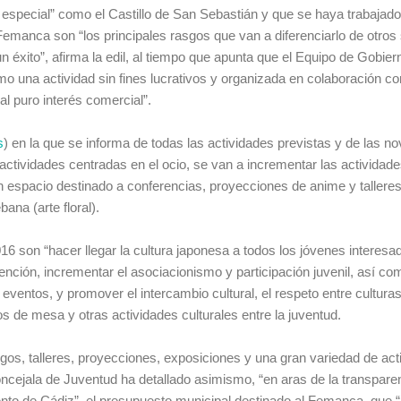
y especial” como el Castillo de San Sebastián y que se haya trabajad
Femanca son “los principales rasgos que van a diferenciarlo de otros
xito”, afirma la edil, al tiempo que apunta que el Equipo de Gobier
mo una actividad sin fines lucrativos y organizada en colaboración co
 al puro interés comercial”.
s
) en la que se informa de todas las actividades previstas y de las 
actividades centradas en el ocio, se van a incrementar las actividad
n espacio destinado a conferencias, proyecciones de anime y tallere
ana (arte floral).
16 son “hacer llegar la cultura japonesa a todos los jóvenes interesa
nción, incrementar el asociacionismo y participación juvenil, así co
eventos, y promover el intercambio cultural, el respeto entre culturas
egos de mesa y otras actividades culturales entre la juventud.
os, talleres, proyecciones, exposiciones y una gran variedad de act
ncejala de Juventud ha detallado asimismo, “en aras de la transpare
ento de Cádiz”, el presupuesto municipal destinado al Femanca, que 