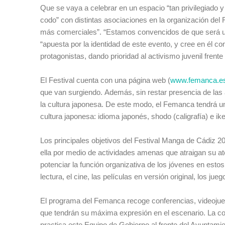
Que se vaya a celebrar en un espacio “tan privilegiado 
codo” con distintas asociaciones en la organización del 
más comerciales”. “Estamos convencidos de que será un é
“apuesta por la identidad de este evento, y cree en él co
protagonistas, dando prioridad al activismo juvenil frente
El Festival cuenta con una página web (
www.femanca.e
que van surgiendo. Además, sin restar presencia de las 
la cultura japonesa. De este modo, el Femanca tendrá u
cultura japonesa: idioma japonés, shodo (caligrafía) e ikeb
Los principales objetivos del Festival Manga de Cádiz 20
ella por medio de actividades amenas que atraigan su ate
potenciar la función organizativa de los jóvenes en estos 
lectura, el cine, las películas en versión original, los ju
El programa del Femanca recoge conferencias, videojueg
que tendrán su máxima expresión en el escenario. La co
practica este Equipo de Gobierno al frente del Ayuntami