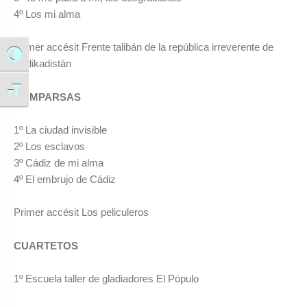
4º Los mi alma
Primer accésit Frente talibán de la república irreverente de
Alternar alto contraste
Kadikadistán
Alternar tamaño de letra
COMPARSAS
1º La ciudad invisible
2º Los esclavos
3º Cádiz de mi alma
4º El embrujo de Cádiz
Primer accésit Los peliculeros
CUARTETOS
1º Escuela taller de gladiadores El Pópulo