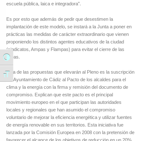
escuela pública, laica e integradora”.
Es por esto que además de pedir que desestimen la
implantación de este modelo, se instará a la Junta a poner en
prácticas las medidas de carácter extraordinario que vienen
proponiendo los distintos agentes educativos de la ciudad
(sindicatos, Ampas y Flampas) para evitar el cierre de las
líneas.
Alternar alto contraste
Otra de las propuestas que elevarán al Pleno es la suscripción
Alternar tamaño de letra
del Ayuntamiento de Cádiz al Pacto de los alcaldes para el
clima y la energía con la firma y remisión del documento de
compromiso. Explican que este pacto es el principal
movimiento europeo en el que participan las autoridades
locales y regionales que han asumido el compromiso
voluntario de mejorar la eficiencia energética y utilizar fuentes
de energía renovable en sus territorios. Esta iniciativa fue
lanzada por la Comisión Europea en 2008 con la pretensión de
favorecer el alcance de los objetivos de reducción en un 20%