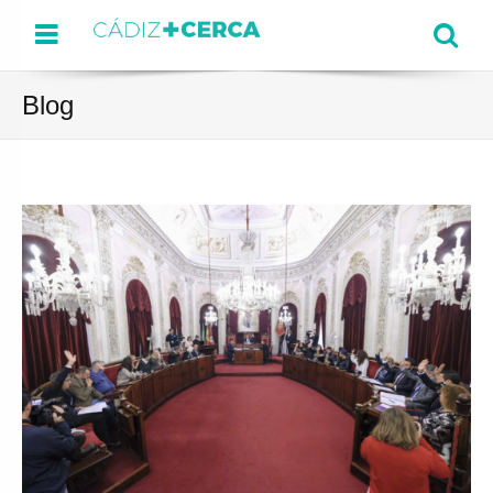
Menu
Se
Blog