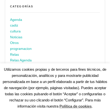
CATEGORÍAS
Agenda
cadiz
cultura
Noticias
Otros
programacion
Relas
Relas Agenda
Utilizamos cookies propias y de terceros para fines técnicos, de
personalización, analíticos y para mostrarte publicidad
personalizada en base a un perfil elaborado a partir de tus hábitos
de navegación (por ejemplo, páginas visitadas). Puedes aceptar
todas las cookies pulsando el botón “Aceptar” o configurarlas o
¿No encuentras alguna cosa? Echa un vistazo en
cadiz.es
|
rechazar su uso clicando el botón “Configurar”. Para más
Aviso legal
|
Política de privacidad
|
Accesibilidad
|
Política de
información visita nuestra
Política de cookies
.
cookies