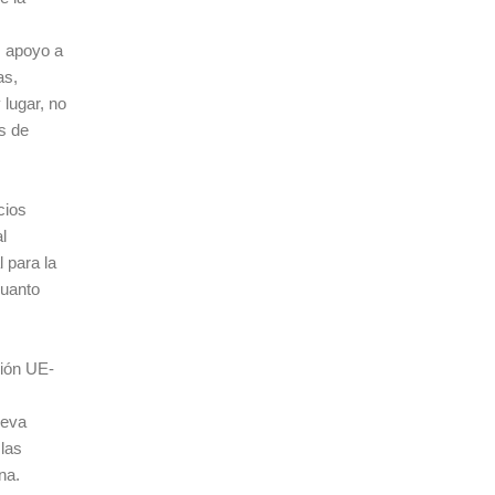
, apoyo a
as,
lugar, no
s de
cios
l
 para la
cuanto
ción UE-
ueva
 las
na.