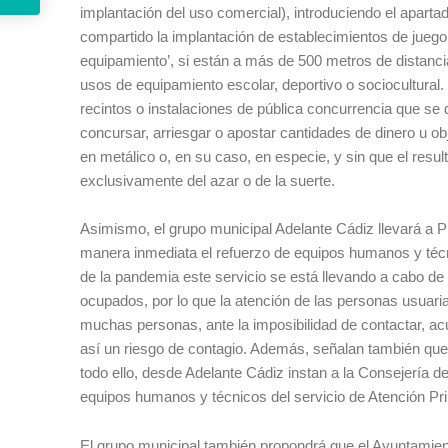
implantación del uso comercial), introduciendo el apartad
compartido la implantación de establecimientos de juego
equipamiento’, si están a más de 500 metros de distanci
usos de equipamiento escolar, deportivo o sociocultural.
recintos o instalaciones de pública concurrencia que se d
concursar, arriesgar o apostar cantidades de dinero u o
en metálico o, en su caso, en especie, y sin que el resul
exclusivamente del azar o de la suerte.
Asimismo, el grupo municipal Adelante Cádiz llevará a Pl
manera inmediata el refuerzo de equipos humanos y técn
de la pandemia este servicio se está llevando a cabo de 
ocupados, por lo que la atención de las personas usuaria
muchas personas, ante la imposibilidad de contactar, a
así un riesgo de contagio. Además, señalan también que 
todo ello, desde Adelante Cádiz instan a la Consejería d
equipos humanos y técnicos del servicio de Atención Prima
El grupo municipal también propondrá que el Ayuntamient