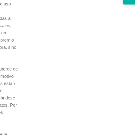
de uso
adas a
cales,
s en
 premio
ora, sino
 aborde de
 motivo
os están
Y
erándose
atos. Por
os
e la