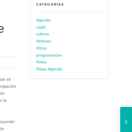
CATEGORÍAS
Agenda
e
cadiz
cultura
Noticias
Otros
programacion
Relas
Relas Agenda
que se
icipación
ión
n la
Demetrio Quirós: “P
cluyendo
 de