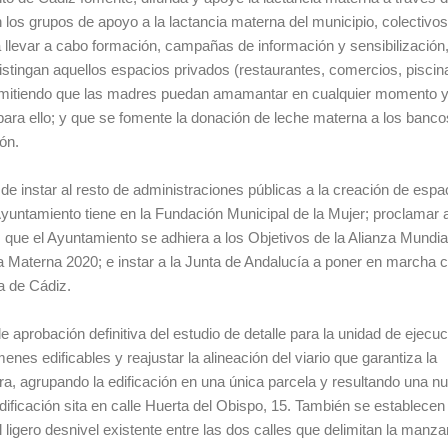
 los grupos de apoyo a la lactancia materna del municipio, colectivos
a llevar a cabo formación, campañas de información y sensibilización
istingan aquellos espacios privados (restaurantes, comercios, piscin
ermitiendo que las madres puedan amamantar en cualquier momento y 
 para ello; y que se fomente la donación de leche materna a los banco
ón.
e instar al resto de administraciones públicas a la creación de espa
Ayuntamiento tiene en la Fundación Municipal de la Mujer; proclamar a
que el Ayuntamiento se adhiera a los Objetivos de la Alianza Mundial
 Materna 2020; e instar a la Junta de Andalucía a poner en marcha 
a de Cádiz.
 aprobación definitiva del estudio de detalle para la unidad de ejecu
es edificables y reajustar la alineación del viario que garantiza la
ra, agrupando la edificación en una única parcela y resultando una n
ificación sita en calle Huerta del Obispo, 15. También se establecen
l ligero desnivel existente entre las dos calles que delimitan la manza