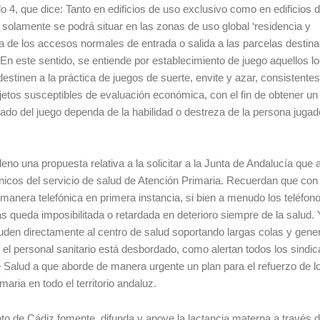
o 4, que dice: Tanto en edificios de uso exclusivo como en edificios 
 solamente se podrá situar en las zonas de uso global ‘residencia y
a de los accesos normales de entrada o salida a las parcelas destin
 En este sentido, se entiende por establecimiento de juego aquellos lo
estinen a la práctica de juegos de suerte, envite y azar, consistente
bjetos susceptibles de evaluación económica, con el fin de obtener un
tado del juego dependa de la habilidad o destreza de la persona jugad
eno una propuesta relativa a la solicitar a la Junta de Andalucía que
icos del servicio de salud de Atención Primaria. Recuerdan que con
manera telefónica en primera instancia, si bien a menudo los teléfon
s queda imposibilitada o retardada en deterioro siempre de la salud. 
cuden directamente al centro de salud soportando largas colas y gen
el personal sanitario está desbordado, como alertan todos los sindic
e Salud a que aborde de manera urgente un plan para el refuerzo de l
ria en todo el territorio andaluz.
o de Cádiz fomente, difunda y apoye la lactancia materna a través d