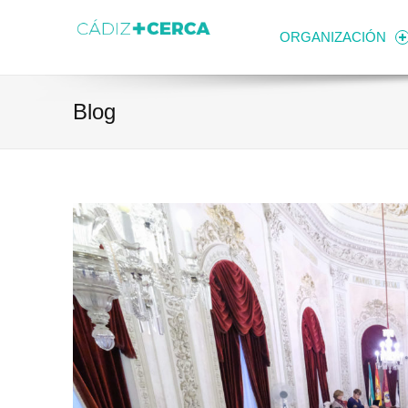
Skip to content
Transparencia
Ayuntamiento de Cádiz
ORGANIZACIÓN
Blog