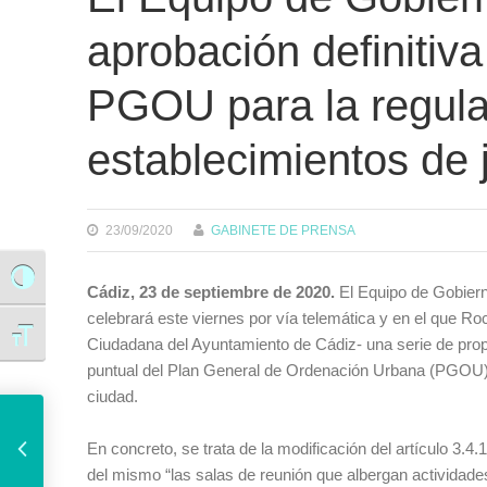
aprobación definitiva
PGOU para la regula
establecimientos de 
23/09/2020
GABINETE DE PRENSA
Alternar alto contraste
Cádiz, 23 de septiembre de 2020.
El Equipo de Gobiern
celebrará este viernes por vía telemática y en el que 
Alternar tamaño de letra
Ciudadana del Ayuntamiento de Cádiz- una serie de propu
puntual del Plan General de Ordenación Urbana (PGOU) p
ciudad.
El Ayuntamiento realiza obras de mejora de accesibilidad junto a las sedes de ADACCA y FEGADI
En concreto, se trata de la modificación del artículo 3.4.
del mismo “las salas de reunión que albergan actividades