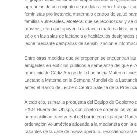
aplicación de un conjunto de medidas como: trabajar con
feministas pro lactancia materna o centros de salud par
familias vulnerables, etcétera; que se reconozcan y se d
museos, etc.) que apoyen la lactancia materna libre, p
sólo en las salas de lactancia o habitáculos designados
leche mediante campañas de sensibilización e informaci
Entre otras medidas que se proponen se encuentran las d
amigables en edificios públicos a semejanza del que el 
municipio de Cádiz Amigo de la Lactancia Materna Libre; 
Lactancia Materna en la Semana Mundial de la Lactancia
antes el Banco de Leche o Centro Satélite de la Provinci
A todo ello, sumar la propuesta del Equipo de Gobierno de
EX04 Huerta del Obispo, con objeto de ordenar los volúmen
permeabilidad transversal del barrio con el parque Gadei
ordenación volumétrica adosada a la medianera con la ed
rasantes de la calle de nueva apertura, resolviendo así e