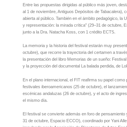
Entre las propuestas dirigidas al público más joven, des
al 1 de noviembre, Antiguos Depósitos de Tabacalera), 
abierta al público. También en el ámbito pedagógico, la
y representación: la mirada crítica” (29–31 de octubre, 
junto a la Dra. Natacha Koss, con 1 crédito ECTS.
La memoria y la historia del festival estarán muy presen
octubre), que recorre la trayectoria del certamen a través
la presentación del libro Memorias de un sueño: Festiv
y la proyección del documental La balada perdida, de Lo
En el plano internacional, el FIT reafirma su papel com
festivales iberoamericanos (25 de octubre), el lanzamien
escénicas andaluzas (26 de octubre), y el acto de ing
el mismo día.
El festival se convierte además en foro de pensamiento 
31 de octubre, Espacio ECCO), coordinado por Yani Alle