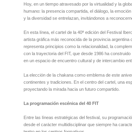
Hoy, en un tiempo atravesado por la virtualidad y la glob
humano: la presencia compartida, el diálogo, la emoción i
y la diversidad se entrelazan, invitándonos a reconocern
En esta línea, el cartel de la 40ª edición del Festival Ibe
artista gráfica más reconocida de la provincia argentina 
representa principios como la relacionalidad, la compleme
con la trayectoria del FIT, que desde 1986 ha construido
en un espacio de encuentro cultural y de intercambio e
La elección de la chakana como emblema de este aniversar
continentes y tradiciones. En el centro del cartel, una es
proyectando la mirada hacia un futuro compartido.
La programación escénica del 40 FIT
Entre las líneas estratégicas del festival, su programac
desde el carácter multidisciplinar que siempre ha caracter
teatro en los centros formativos.