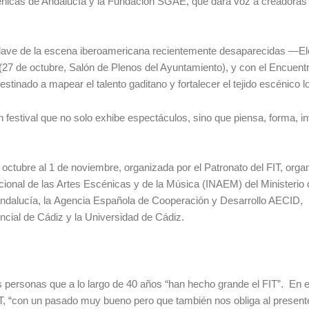
cénicas de Andalucía y la Fundación SGAE, que dará voz a creadoras
clave de la escena iberoamericana recientemente desaparecidas —E
7 de octubre, Salón de Plenos del Ayuntamiento), y con el Encuent
tinado a mapear el talento gaditano y fortalecer el tejido escénico lo
festival que no solo exhibe espectáculos, sino que piensa, forma, in
e octubre al 1 de noviembre, organizada por el Patronato del FIT, org
cional de las Artes Escénicas y de la Música (INAEM) del Ministerio 
 Andalucía, la Agencia Española de Cooperación y Desarrollo AECID,
incial de Cádiz y la Universidad de Cádiz.
s personas que a lo largo de 40 años “han hecho grande el FIT”. En 
IT, “con un pasado muy bueno pero que también nos obliga al presente