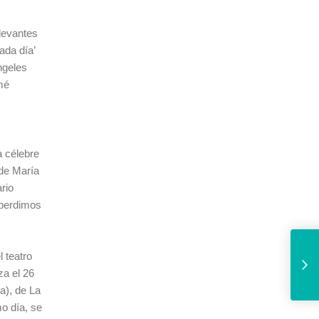
levantes
ada día’
ngeles
mé
a célebre
 de María
rio
 perdimos
Refuerzo de los aparcamientos y servicio de autobuses durante la
 teatro
za el 26
a), de La
o día, se