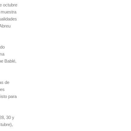
de octubre
a muestra
ualidades
 Abreu
odo
uma
pe Bablé,
as de
tes
isto para
28, 30 y
tubre),