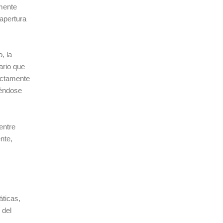
amente
 apertura
, la
ario que
rectamente
iéndose
entre
nte,
áticas,
 del