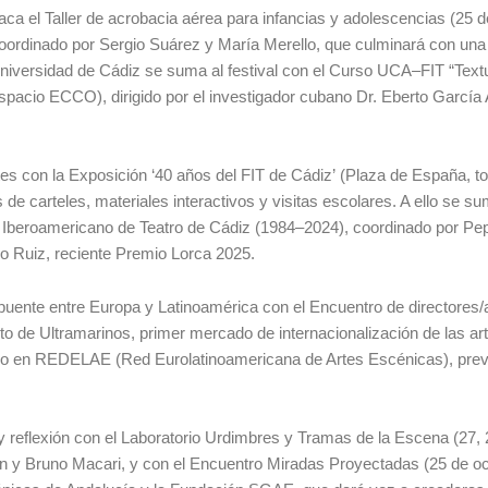
taca el Taller de acrobacia aérea para infancias y adolescencias (25 
coordinado por Sergio Suárez y María Merello, que culminará con un
 Universidad de Cádiz se suma al festival con el Curso UCA–FIT “Text
Espacio ECCO), dirigido por el investigador cubano Dr. Eberto García
tes con la Exposición ‘40 años del FIT de Cádiz’ (Plaza de España, t
 de carteles, materiales interactivos y visitas escolares. A ello se s
al Iberoamericano de Teatro de Cádiz (1984–2024), coordinado por Pe
lo Ruiz, reciente Premio Lorca 2025.
o puente entre Europa y Latinoamérica con el Encuentro de directores/
to de Ultramarinos, primer mercado de internacionalización de las ar
reso en REDELAE (Red Eurolatinoamericana de Artes Escénicas), prev
y reflexión con el Laboratorio Urdimbres y Tramas de la Escena (27, 
n y Bruno Macari, y con el Encuentro Miradas Proyectadas (25 de oc