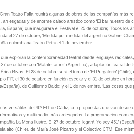
l Gran Teatro Falla reunirá algunas de obras de las compañías más re
 arriesgadas y de enorme calado artístico como ‘El bar nuestro de c
la, España) que inaugurará el Festival el 25 de octubre; ‘Todos los á
anda el 27 de octubre; ‘Medida por medida’ del argentino Gabriel Cha
mpañía colombiana Teatro Petra el 1 de noviembre.
s que exploran la contemporaneidad teatral desde lenguajes radicales,
7 de octubre con ‘Mátate, amor’ (Argentina), adaptación teatral de l
Érica Rivas. El 28 de octubre será el turno de ‘El Purgatorio’ (Chile),
io FIT, el 30 de octubre en función escolar y el 31 de octubre en hora
ina/España), de Guillermo Baldo; y el 1 de noviembre, ‘Las cosas que
 más versátiles del 40º FIT de Cádiz, con propuestas que van desde el
 performativos y multimedia más arriesgados. La programación comien
mpañía La Mona Ilustre. El 27 de octubre llegará ‘Yo soy 451’ (Españ
ela alto’ (Chile), de María José Pizarro y el Colectivo CTM. Ese mism