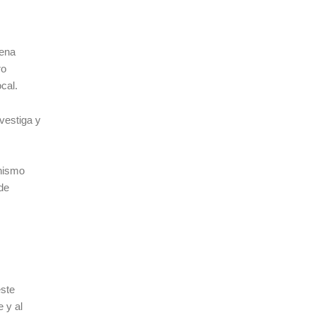
lena
ro
cal.
vestiga y
anismo
de
este
 y al