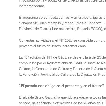
impulsado por la Asociación de Directoras de Artes Es
iberoamericanas.
El programa se completa con los Homenajes a figuras 
Schaposnik, Juan Margallo y Mario Ernesto Sánchez— (2
Provincial de Teatro (1 de noviembre, Espacio ECCO), des
Con estas actividades, el FIT 2025 se consolida como un 
proyecta el futuro del teatro iberoamericano.
La 40ª edición del FIT de Cádiz se desarrollará del 25 d
compuesto por el Ayuntamiento de Cádiz, el Instituto Na
Cultura, la Consejería de Cultura y Deporte de la Junta
la Fundación Provincial de Cultura de la Diputación Prov
“El pasado nos obliga en el presente y en el futuro”
El alcalde Bruno Garcia ha querido agradecer a todas la
sentido, ha señalado la efemérides de los 40 años del F