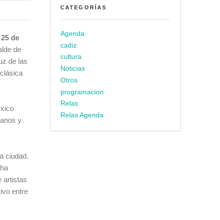
CATEGORÍAS
Agenda
 25 de
cadiz
alde de
cultura
uz de las
Noticias
 clásica
Otros
programacion
Relas
éxico
Relas Agenda
tanos y
la ciudad.
 ha
 artistas
ivo entre