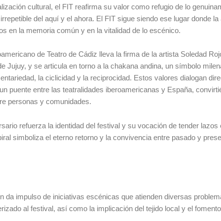
alización cultural, el FIT reafirma su valor como refugio de lo genuin
rrepetible del aquí y el ahora. El FIT sigue siendo ese lugar donde la
os en la memoria común y en la vitalidad de lo escénico.
roamericano de Teatro de Cádiz lleva la firma de la artista Soledad Rojo
de Jujuy, y se articula en torno a la chakana andina, un símbolo milen
ntariedad, la ciclicidad y la reciprocidad. Estos valores dialogan di
 un puente entre las teatralidades iberoamericanas y España, convirt
ntre personas y comunidades.
io refuerza la identidad del festival y su vocación de tender lazos 
piral simboliza el eterno retorno y la convivencia entre pasado y prese
ión da impulso de iniciativas escénicas que atienden diversas problem
izado al festival, así como la implicación del tejido local y el fomento