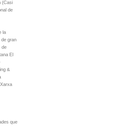
n (Casi
onal de
e la
 de gran
s de
tana El
e
ing &
a
 Xarxa
dades que