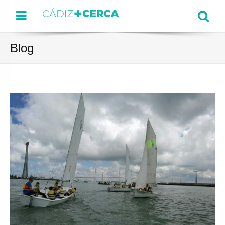
Menu
Se
Blog