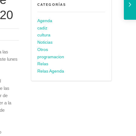
CATEGORÍAS
020
Agenda
cadiz
cultura
Noticias
Otros
a las
programacion
ste lunes
Relas
Relas Agenda
l
e las
r de
r a la
 de
o