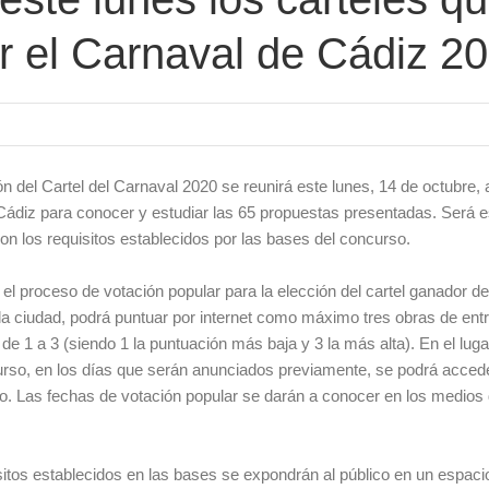
r el Carnaval de Cádiz 2
ón del Cartel del Carnaval 2020 se reunirá este lunes, 14 de octubre, 
Cádiz para conocer y estudiar las 65 propuestas presentadas. Será e
on los requisitos establecidos por las bases del concurso.
l proceso de votación popular para la elección del cartel ganador de
 ciudad, podrá puntuar por internet como máximo tres obras de entr
e 1 a 3 (siendo 1 la puntuación más baja y 3 la más alta). En el luga
urso, en los días que serán anunciados previamente, se podrá accede
co. Las fechas de votación popular se darán a conocer en los medios
itos establecidos en las bases se expondrán al público en un espaci