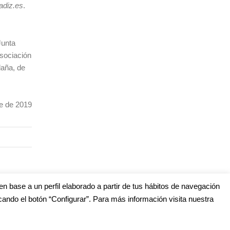
adiz.es
.
Junta
Asociación
daña, de
e 2019
en base a un perfil elaborado a partir de tus hábitos de navegación
cando el botón “Configurar”. Para más información visita nuestra
s
edes Sociales (Listado completo)
: