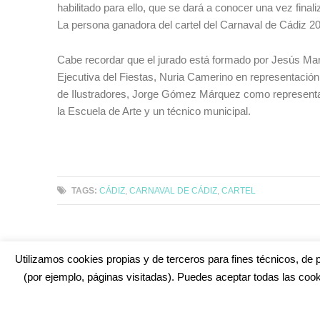
habilitado para ello, que se dará a conocer una vez final
La persona ganadora del cartel del Carnaval de Cádiz 
Cabe recordar que el jurado está formado por Jesús Ma
Ejecutiva del Fiestas, Nuria Camerino en representación
de Ilustradores, Jorge Gómez Márquez como representan
la Escuela de Arte y un técnico municipal.
TAGS:
CÁDIZ
,
CARNAVAL DE CÁDIZ
,
CARTEL
Utilizamos cookies propias y de terceros para fines técnicos, de p
(por ejemplo, páginas visitadas). Puedes aceptar todas las cook
¿No encuentras alguna cosa? Echa un vistazo en
cadiz.e