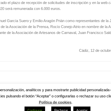
izado el plazo de recepción de solicitudes de inscripción y en la web
c
2020 será remunerada con 6.000 euros.
nuel García Suero y Emilio Aragón Prián como representantes de la 
 de la Asociación de la Prensa, Rocío Conejo Atrio en nombre de la 
te de la Asociación de Artesanos de Carnaval, Juan Francisco Sal
Cádiz, 12 de octubre d
ersonalización, analíticos y para mostrarte publicidad personalizada 
ies pulsando el botón “Aceptar” o configurarlas o rechazar su uso cli
s
|
Aviso legal
|
Política de privacidad
|
Accesibilidad
|
Política de cookie
Política de cookies
.
R
Configurar
Rechazar
Aceptar