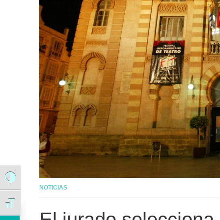
Alternar alto contraste
NOTICIAS
Alternar tamaño de letra
El Ayuntamiento invertirá casi 60.000 euros en mejorar las instalaciones de Afanas Cádiz
El jurado selecciona 