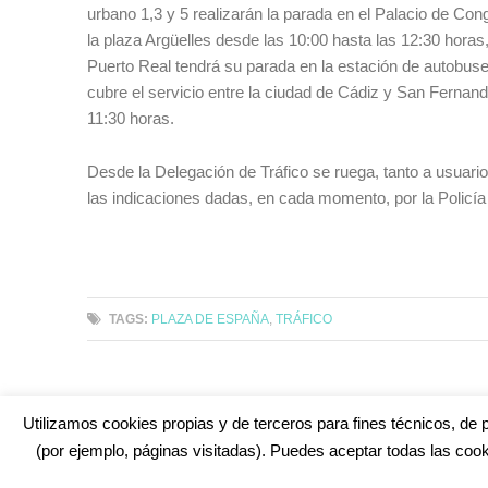
urbano 1,3 y 5 realizarán la parada en el Palacio de Cong
la plaza Argüelles desde las 10:00 hasta las 12:30 horas,
Puerto Real tendrá su parada en la estación de autobuse
cubre el servicio entre la ciudad de Cádiz y San Fernand
11:30 horas.
Desde la Delegación de Tráfico se ruega, tanto a usuari
las indicaciones dadas, en cada momento, por la Policía
Cád
TAGS:
PLAZA DE ESPAÑA
,
TRÁFICO
Utilizamos cookies propias y de terceros para fines técnicos, de p
(por ejemplo, páginas visitadas). Puedes aceptar todas las cook
¿No encuentras alguna cosa? Echa un vistazo en
cadiz.e