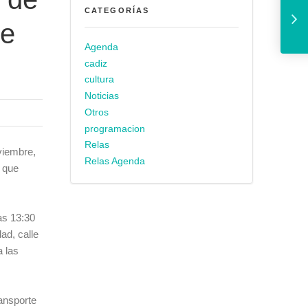
CATEGORÍAS
de
Agenda
cadiz
cultura
Noticias
Otros
programacion
Relas
viembre,
Relas Agenda
r que
as 13:30
ad, calle
a las
ransporte