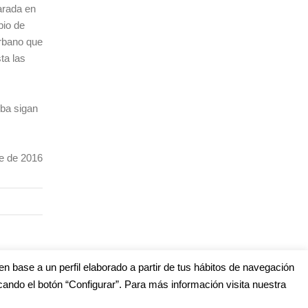
parada en
pio de
urbano que
ta las
eba sigan
2016
en base a un perfil elaborado a partir de tus hábitos de navegación
cando el botón “Configurar”. Para más información visita nuestra
s