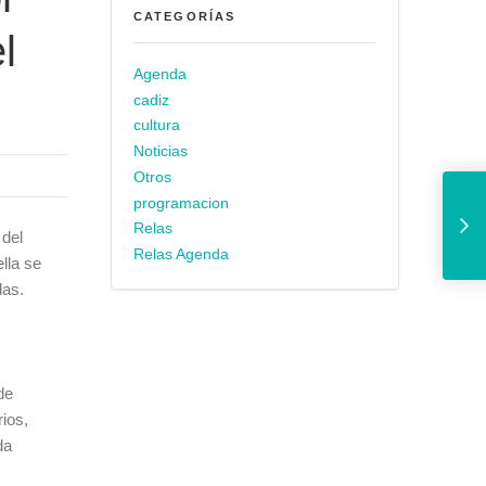
CATEGORÍAS
l
Agenda
cadiz
cultura
Noticias
Otros
El IFEF celebrará u
programacion
Relas
 del
Relas Agenda
lla se
das.
de
ios,
da