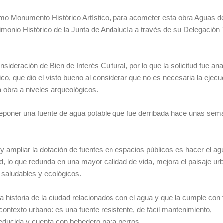
mo Monumento Histórico Artístico, para acometer esta obra Aguas d
rimonio Histórico de la Junta de Andalucía a través de su Delegación Te
nsideración de Bien de Interés Cultural, por lo que la solicitud fue an
co, que dio el visto bueno al considerar que no es necesaria la ejecu
a obra a niveles arqueológicos.
 reponer una fuente de agua potable que fue derribada hace unas sem
y ampliar la dotación de fuentes en espacios públicos es hacer el ag
d, lo que redunda en una mayor calidad de vida, mejora el paisaje ur
saludables y ecológicos.
 historia de la ciudad relacionados con el agua y que la cumple con 
l contexto urbano: es una fuente resistente, de fácil mantenimiento,
reducida y cuenta con bebedero para perros.