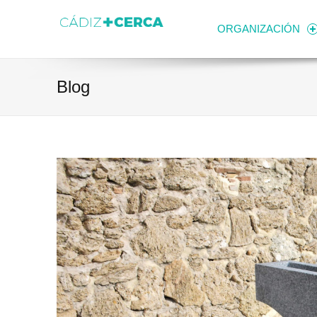
Skip to content
Transparencia
Ayuntamiento de Cádiz
ORGANIZACIÓN
Blog