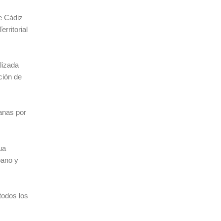
e Cádiz
rritorial
alizada
ción de
anas por
ua
bano y
todos los