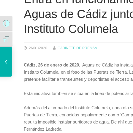
Aguas de Cádiz junto
Instituto Columela
Alternar alto contraste
Alternar tamaño de letra
26/01/2020
GABINETE DE PRENSA
Más de una veintena de colegios participan en la oferta de talleres educativos del Ayuntamiento
Cádiz, 26 de enero de 2020.
Aguas de Cádiz ha instalad
Instituto Columela, en el foso de las Puertas de Tierra. 
pretende facilitar a transeúntes y deportistas el acceso
Esta iniciativa también se sitúa en la línea de potenciar
Además del alumnado del Instituto Columela, cada día son
Puertas de Tierra, conocidas popularmente como ‘Campo 
resulta imposible instalar surtidores de agua. De ahí qu
Fernández Ladreda.