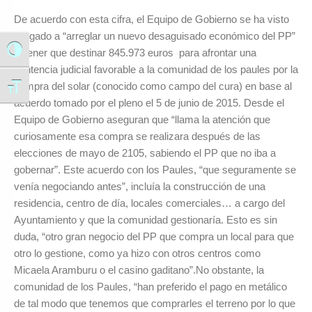
De acuerdo con esta cifra, el Equipo de Gobierno se ha visto
obligado a “arreglar un nuevo desaguisado económico del PP”
al tener que destinar 845.973 euros para afrontar una
Alternar alto contraste
sentencia judicial favorable a la comunidad de los paules por la
compra del solar (conocido como campo del cura) en base al
Alternar tamaño de letra
acuerdo tomado por el pleno el 5 de junio de 2015. Desde el
Equipo de Gobierno aseguran que “llama la atención que
curiosamente esa compra se realizara después de las
elecciones de mayo de 2105, sabiendo el PP que no iba a
gobernar”. Este acuerdo con los Paules, “que seguramente se
venía negociando antes”, incluía la construcción de una
residencia, centro de día, locales comerciales… a cargo del
Ayuntamiento y que la comunidad gestionaría. Esto es sin
duda, “otro gran negocio del PP que compra un local para que
otro lo gestione, como ya hizo con otros centros como
Micaela Aramburu o el casino gaditano”.No obstante, la
comunidad de los Paules, “han preferido el pago en metálico
de tal modo que tenemos que comprarles el terreno por lo que