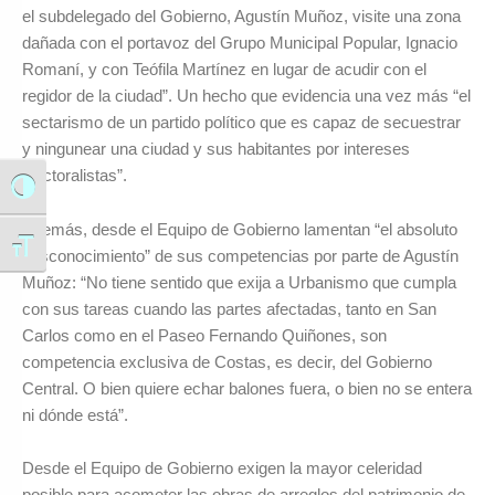
el subdelegado del Gobierno, Agustín Muñoz, visite una zona
dañada con el portavoz del Grupo Municipal Popular, Ignacio
Romaní, y con Teófila Martínez en lugar de acudir con el
regidor de la ciudad”. Un hecho que evidencia una vez más “el
sectarismo de un partido político que es capaz de secuestrar
y ningunear una ciudad y sus habitantes por intereses
electoralistas”.
Alternar alto contraste
Además, desde el Equipo de Gobierno lamentan “el absoluto
Alternar tamaño de letra
desconocimiento” de sus competencias por parte de Agustín
Muñoz: “No tiene sentido que exija a Urbanismo que cumpla
con sus tareas cuando las partes afectadas, tanto en San
Carlos como en el Paseo Fernando Quiñones, son
competencia exclusiva de Costas, es decir, del Gobierno
Central. O bien quiere echar balones fuera, o bien no se entera
ni dónde está”.
Desde el Equipo de Gobierno exigen la mayor celeridad
posible para acometer las obras de arreglos del patrimonio de