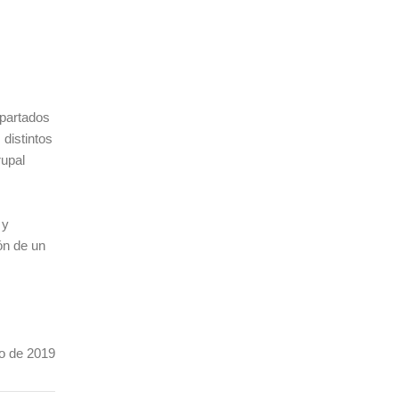
apartados
 distintos
rupal
 y
ón de un
019