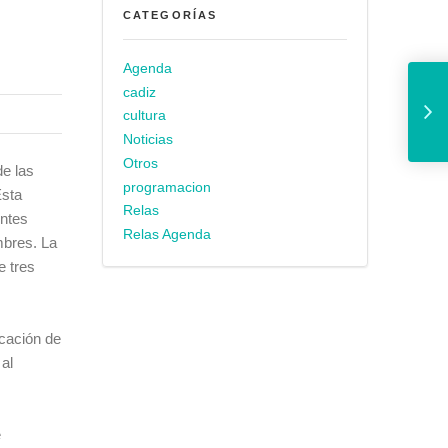
CATEGORÍAS
Agenda
15 compañías participarán en el 36
cadiz
cultura
Noticias
Otros
de las
programacion
Esta
Relas
entes
Relas Agenda
mbres. La
e tres
icación de
al
e