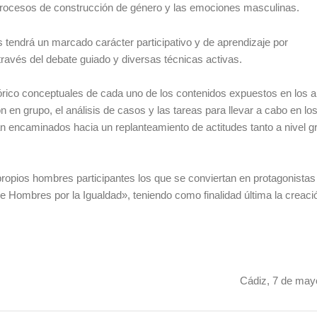
os procesos de construcción de género y las emociones masculinas.
s tendrá un marcado carácter participativo y de aprendizaje por
través del debate guiado y diversas técnicas activas.
órico conceptuales de cada uno de los contenidos expuestos en los 
ón en grupo, el análisis de casos y las tareas para llevar a cabo en los
 van encaminados hacia un replanteamiento de actitudes tanto a nivel g
ropios hombres participantes los que se conviertan en protagonistas
 Hombres por la Igualdad», teniendo como finalidad última la creaci
Cádiz, 7 de mayo de 2