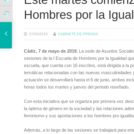
Alternar alto contraste
Hombres por la Igua
Alternar tamaño de letra
Navarro critica que “el PP pida una comisión para intentar ganar lo que pierde en los juzgados”
07/05/2019
GABINETE DE PRENSA
Cádiz, 7 de mayo de 2019.
La sede de Asuntos Sociales 
sesiones de la I Escuela de Hombres por la Igualdad qu
escuela, que cuenta con 16 inscritos, está dirigida a la 
temáticas relacionadas con las nuevas masculinidades y 
actuación se desarrollará hasta el 6 de junio, ambos incl
horas todos los martes y jueves del periodo reseñado.
Con esta iniciativa que se organiza por primera vez desd
la óptima de género en la sociedad y las relaciones adem
feminismo y sus aportaciones a los hombres pro igualita
Además, a lo largo de las sesiones se trabajará para en