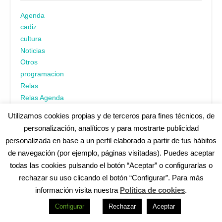
Agenda
cadiz
cultura
Noticias
Otros
programacion
Relas
Relas Agenda
Utilizamos cookies propias y de terceros para fines técnicos, de
personalización, analíticos y para mostrarte publicidad
personalizada en base a un perfil elaborado a partir de tus hábitos
de navegación (por ejemplo, páginas visitadas). Puedes aceptar
todas las cookies pulsando el botón “Aceptar” o configurarlas o
¿No encuentras alguna cosa? Echa un vistazo en
cadiz.es
|
rechazar su uso clicando el botón “Configurar”. Para más
Aviso legal
|
Política de privacidad
|
Accesibilidad
|
Política de
información visita nuestra
Política de cookies
.
cookies
Redes Sociales (Listado completo)
:
Configurar
Rechazar
Aceptar