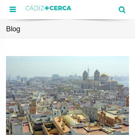
Menu
Se
Blog