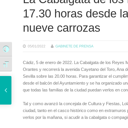
17.30 horas desde l
nueve carrozas
05/01/2022
GABINETE DE PRENSA
Alternar alto contraste
Cádiz, 5 de enero de 2022. La Cabalgata de los Reyes 
Alternar tamaño de letra
Orantes y recorrerá la avenida Cayetano del Toro, Ana de
Sevilla sobre las 20.00 horas. Para garantizar el cumpli
El Ayuntamiento pide a la Junta que dote a los centros de los recursos necesarios para una vuelta al colegio segura
desde el balcón del Ayuntamiento y se ha organizado una
que todas las familias de la ciudad puedan verlos en co
Tal y como avanzó la concejala de Cultura y Fiestas, Lola
ciudad, tanto en el casco histórico como en extramuros p
verlos por la mañana, si acudir a la cabalgata o compag