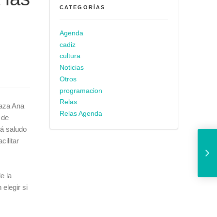
CATEGORÍAS
Agenda
cadiz
cultura
Noticias
Otros
programacion
Relas
laza Ana
Relas Agenda
 de
rá saludo
El patio d
ilitar
e la
elegir si