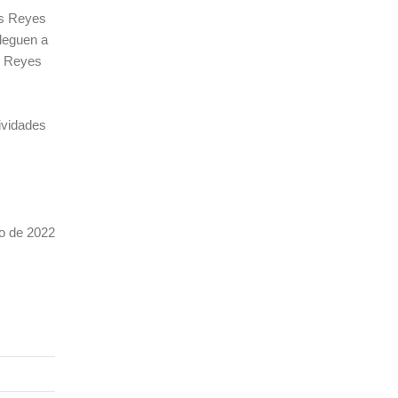
os Reyes
lleguen a
de Reyes
ividades
ro de 2022