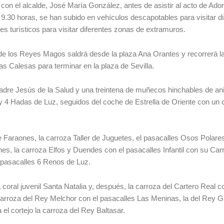
n el alcalde, José María González, antes de asistir al acto de Ado
 9.30 horas, se han subido en vehículos descapotables para visitar di
es turísticos para visitar diferentes zonas de extramuros.
ta de los Reyes Magos saldrá desde la plaza Ana Orantes y recorrerá l
s Calesas para terminar en la plaza de Sevilla.
adre Jesús de la Salud y una treintena de muñecos hinchables de a
d y 4 Hadas de Luz, seguidos del coche de Estrella de Oriente con un 
de Faraones, la carroza Taller de Juguetes, el pasacalles Osos Polares
es, la carroza Elfos y Duendes con el pasacalles Infantil con su Car
 pasacalles 6 Renos de Luz.
oral juvenil Santa Natalia y, después, la carroza del Cartero Real c
a carroza del Rey Melchor con el pasacalles Las Meninas, la del Rey 
el cortejo la carroza del Rey Baltasar.