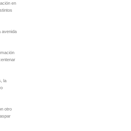
ración en
stintos
a avenida
nimación
centenar
, la
ro
on otro
Gaspar