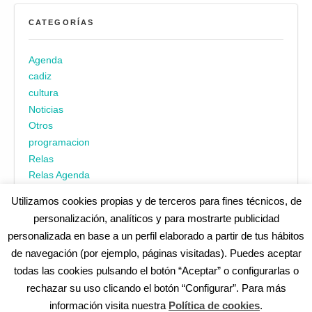
CATEGORÍAS
Agenda
cadiz
cultura
Noticias
Otros
programacion
Relas
Relas Agenda
Utilizamos cookies propias y de terceros para fines técnicos, de
personalización, analíticos y para mostrarte publicidad
personalizada en base a un perfil elaborado a partir de tus hábitos
de navegación (por ejemplo, páginas visitadas). Puedes aceptar
todas las cookies pulsando el botón “Aceptar” o configurarlas o
¿No encuentras alguna cosa? Echa un vistazo en
cadiz.es
|
rechazar su uso clicando el botón “Configurar”. Para más
Aviso legal
|
Política de privacidad
|
Accesibilidad
|
Política de
información visita nuestra
Política de cookies
.
cookies