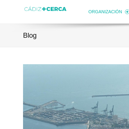
Skip to content
Transparencia
Ayuntamiento de Cádiz
ORGANIZACIÓN
Blog