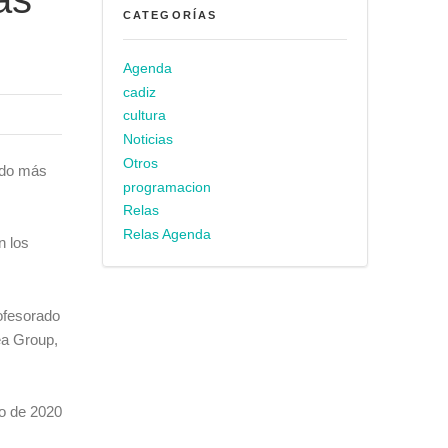
CATEGORÍAS
Agenda
cadiz
cultura
Noticias
Otros
ado más
programacion
Relas
Relas Agenda
n los
ofesorado
ea Group,
o de 2020