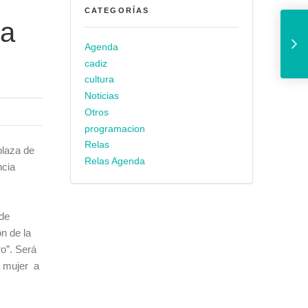
CATEGORÍAS
Este martes salen a la venta las e
la
Agenda
cadiz
cultura
Noticias
Otros
programacion
Relas
plaza de
Relas Agenda
ncia
“de
n de la
ro”. Será
a mujer a