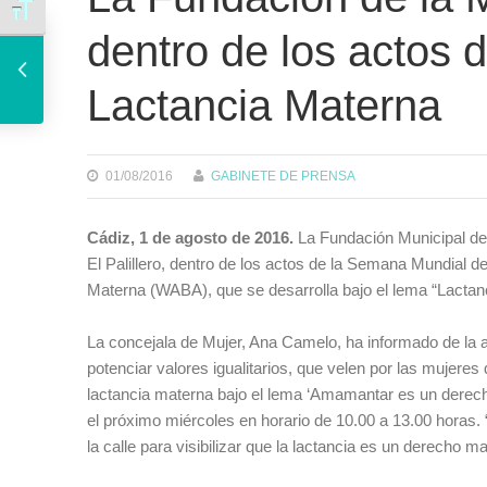
Alternar tamaño de letra
El almuerzo popular y solidario de arroz con plancton que ha elaborado el cocinero Ángel León recauda 5.750 euros
dentro de los actos 
Lactancia Materna
01/08/2016
GABINETE DE PRENSA
Cádiz, 1 de agosto de 2016.
La Fundación Municipal de 
El Palillero, dentro de los actos de la Semana Mundial d
Materna (WABA), que se desarrolla bajo el lema “Lactanci
La concejala de Mujer, Ana Camelo, ha informado de la 
potenciar valores igualitarios, que velen por las mujere
lactancia materna bajo el lema ‘Amamantar es un derecho, 
el próximo miércoles en horario de 10.00 a 13.00 horas
la calle para visibilizar que la lactancia es un derecho m