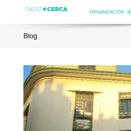
Skip to content
Transparencia
Ayuntamiento de Cádiz
ORGANIZACIÓN
Blog